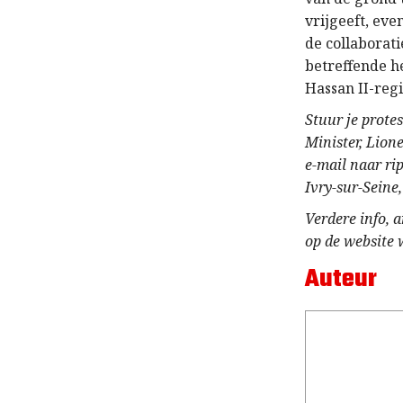
vrijgeeft, eve
de collaborat
betreffende h
Hassan II-reg
Stuur je prote
Minister, Lion
e-mail naar ri
Ivry-sur-Seine
Verdere info, 
op de website
Auteur