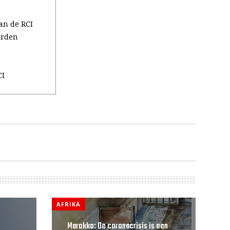
an de RCI
orden
CI
AFRIKA
Marokko: De coronacrisis is een