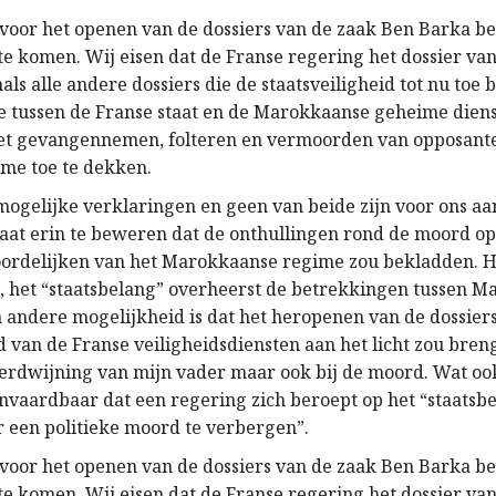
oor het openen van de dossiers van de zaak Ben Barka beg
te komen. Wij eisen dat de Franse regering het dossier va
nals alle andere dossiers die de staatsveiligheid tot nu to
ie tussen de Franse staat en de Marokkaanse geheime dien
et gevangennemen, folteren en vermoorden van opposant
ime toe te dekken.
 mogelijke verklaringen en geen van beide zijn voor ons a
taat erin te beweren dat de onthullingen rond de moord op
oordelijken van het Marokkaanse regime zou bekladden. 
t”, het “staatsbelang” overheerst de betrekkingen tussen 
n andere mogelijkheid is dat het heropenen van de dossier
 van de Franse veiligheidsdiensten aan het licht zou bren
 verdwijning van mijn vader maar ook bij de moord. Wat ook
aanvaardbaar dat een regering zich beroept op het “staatsb
 een politieke moord te verbergen”.
oor het openen van de dossiers van de zaak Ben Barka beg
te komen. Wij eisen dat de Franse regering het dossier va