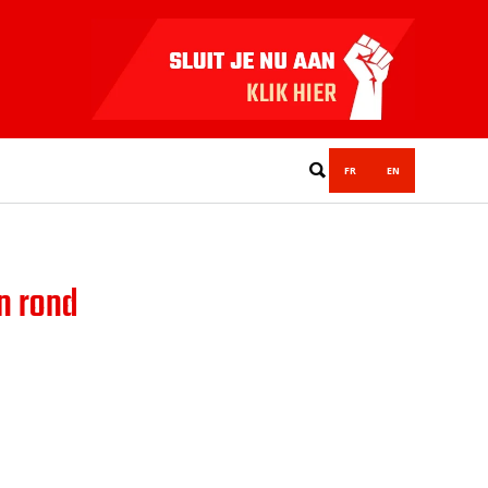
FR
EN
n rond