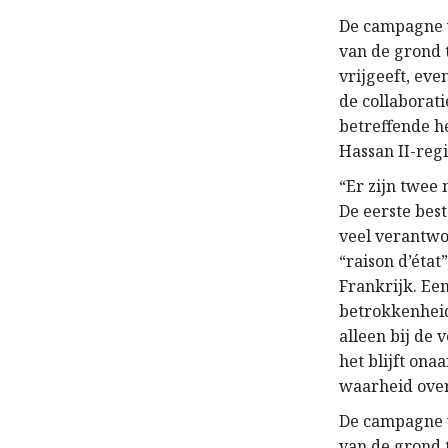
De campagne v
van de grond 
vrijgeeft, eve
de collaborat
betreffende h
Hassan II-reg
“Er zijn twee
De eerste bes
veel verantw
“raison d’éta
Frankrijk. Ee
betrokkenheid
alleen bij de
het blijft on
waarheid over
De campagne v
van de grond 