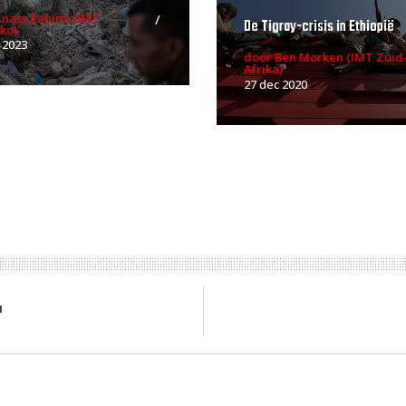
Anass Rahimi (IMT
De Tigray-crisis in Ethiopië
ko)
 2023
door Ben Morken (IMT Zuid
Afrika)
27 dec 2020
n