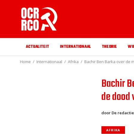
ACTUALITEIT
INTERNATIONAAL
THEORIE
WI
Home
Internationaal
Afrika
Bachir Ben Barka over de m
Bachir B
de dood 
door De redactie
AFRIKA