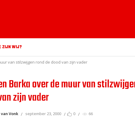
E ZIJN WIJ?
uur van stilzwijgen rond de dood van zijn vader
en Barka over de muur van stilzwijge
van zijn vader
 van Vonk
september 23, 2000
0
66