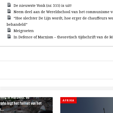
De nieuwste Vonk (nr. 355) is uit!
Neem deel aan de Wereldschool van het communisme v
“Hoe slechter De Lijn wordt, hoe erger de chauffeurs w
behandeld”
Meigroeten
In Defence of Marxism – theoretisch tijdschrift van de R
ving in Marokko: de
AFRIKA
ofe legt het failliet van het
...