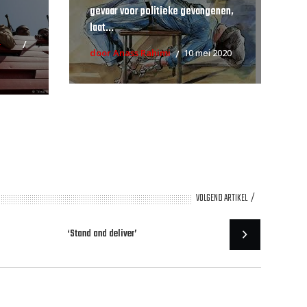
gevaar voor politieke gevangenen,
laat...
-
door Anass Rahimi
10 mei 2020
VOLGEND ARTIKEL
‘Stand and deliver’