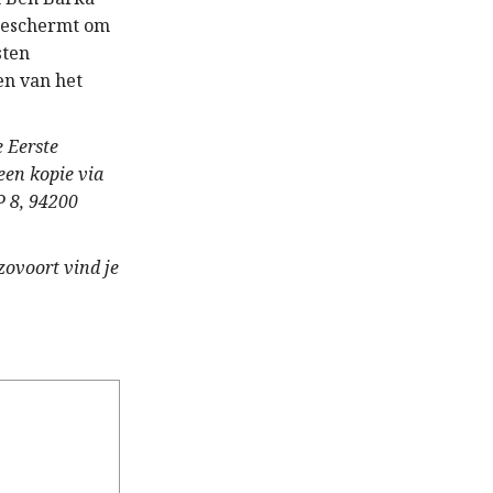
e beschermt om
sten
en van het
 Eerste
een kopie via
P 8, 94200
zovoort vind je