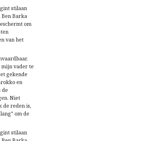
int stilaan
n Ben Barka
e beschermt om
sten
en van het
anvaardbaar.
 mijn vader te
Het gekende
Marokko en
s de
gen. Niet
 de reden is,
elang” om de
int stilaan
n Ben Barka