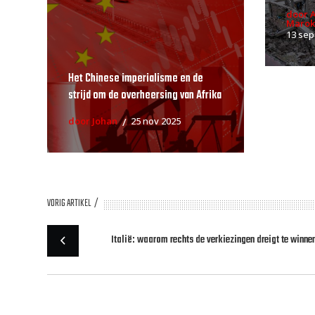
door 
Marok
13 sep
Het Chinese imperialisme en de
strijd om de overheersing van Afrika
door Johan
25 nov 2025
VORIG ARTIKEL
Italië: waarom rechts de verkiezingen dreigt te winne