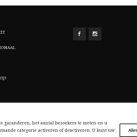
EIT
IONAAL
IJ?
e garanderen, het aantal bezoekers te meten en u
taande categorie activeren of deactiveren. U kunt uw
Alle