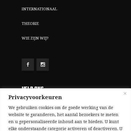
INTERNATIONAAL
THEORIE
WIE ZIJN WIJ?
HELP ONS
Privacyvoorkeuren
Aangezien we volledig zelf gefinancierd zijn
We gebruiken cookies om de goede werking van de
(zonder subsidies, zonder commerciële
website te garanderen, het aantal bezoekers te meten
en u gepersonaliseerde inhoud aan te bieden. U kunt
advertenties en zonder rijke sponsors), zijn we
elke onderstaande categorie activeren of deactiveren. U
voor de publicatie van ons tijdschrift uitsluitend