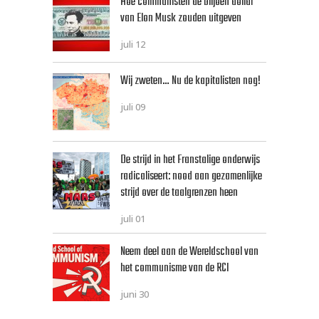
Hoe communisten de biljoen dollar
van Elon Musk zouden uitgeven
juli 12
Wij zweten… Nu de kapitalisten nog!
juli 09
De strijd in het Franstalige onderwijs
radicaliseert: nood aan gezamenlijke
strijd over de taalgrenzen heen
juli 01
Neem deel aan de Wereldschool van
het communisme van de RCI
juni 30