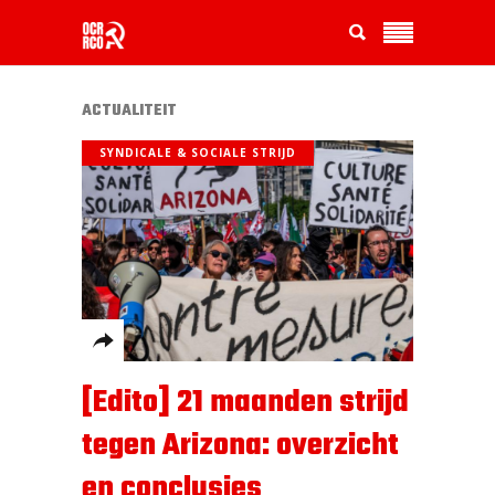
ACTUALITEIT
SYNDICALE & SOCIALE STRIJD
[Edito] 21 maanden strijd
tegen Arizona: overzicht
en conclusies