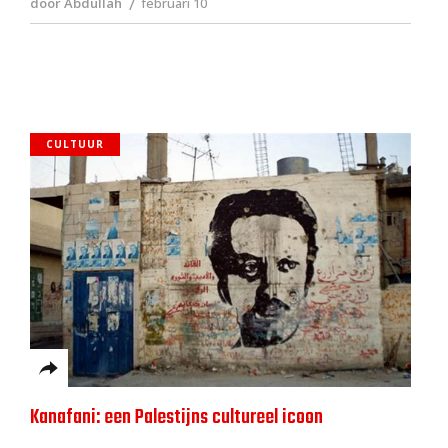
door Abdullah
februari 10
CULTUUR
Kanafani: een Palestijns cultureel icoon