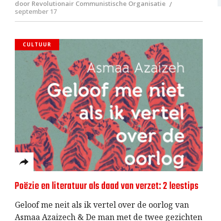
door Revolutionair Communistische Organisatie
september 17
CULTUUR
Poëzie en literatuur als daad van verzet: 2 leestips
Geloof me neit als ik vertel over de oorlog van
Asmaa Azaizech & De man met de twee gezichten