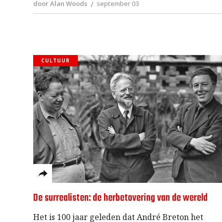
door Alan Woods
september 03
CULTUUR
De surrealisten: de herbetovering van de wereld
Het is 100 jaar geleden dat André Breton het