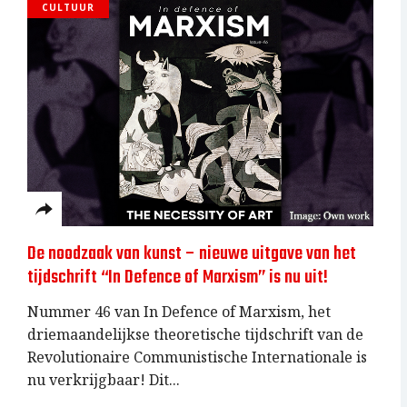
CULTUUR
De noodzaak van kunst – nieuwe uitgave van het
tijdschrift “In Defence of Marxism” is nu uit!
Nummer 46 van In Defence of Marxism, het
driemaandelijkse theoretische tijdschrift van de
Revolutionaire Communistische Internationale is
nu verkrijgbaar! Dit