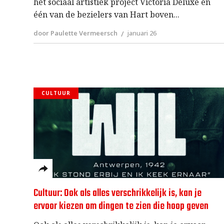
het sociaal artistiek project Victoria Deluxe en
één van de bezielers van Hart boven
door Paulette Vermeersch
januari 26
CULTUUR
Cultuur: Ook als alles verschrikkelijk is, kan je
ervoor kiezen om dingen te zien die hoop geven