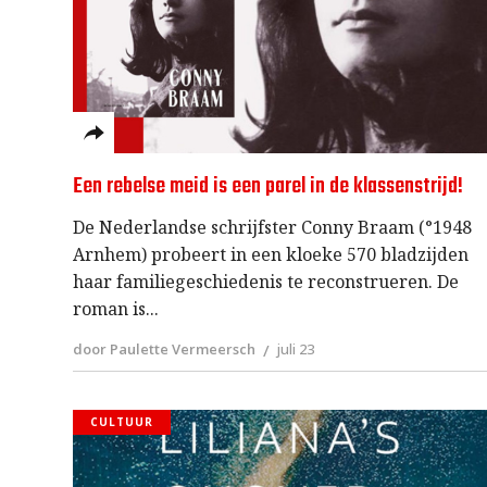
Een rebelse meid is een parel in de klassenstrijd!
De Nederlandse schrijfster Conny Braam (°1948
Arnhem) probeert in een kloeke 570 bladzijden
haar familiegeschiedenis te reconstrueren. De
roman is
door Paulette Vermeersch
juli 23
CULTUUR