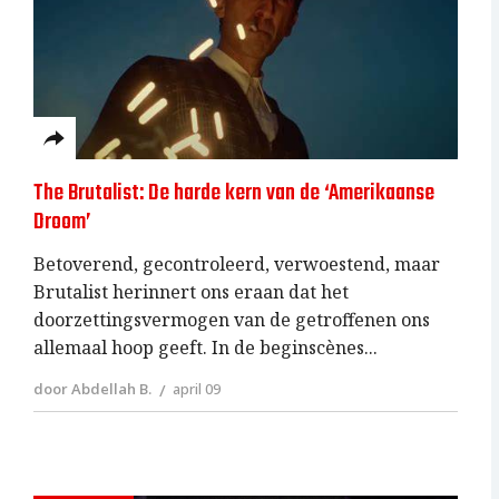
The Brutalist: De harde kern van de ‘Amerikaanse
Droom’
Betoverend, gecontroleerd, verwoestend, maar
Brutalist herinnert ons eraan dat het
doorzettingsvermogen van de getroffenen ons
allemaal hoop geeft. In de beginscènes
door Abdellah B.
april 09