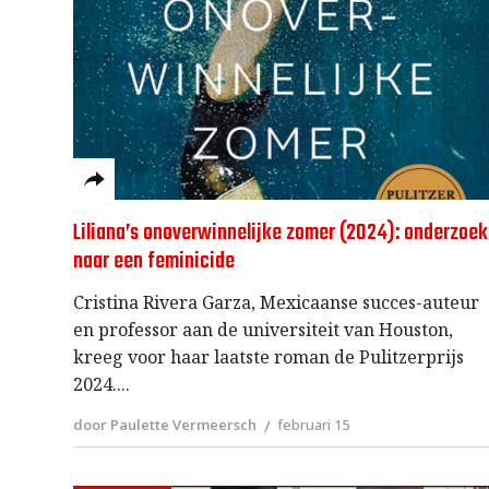
Liliana’s onoverwinnelijke zomer (2024): onderzoek
naar een feminicide
Cristina Rivera Garza, Mexicaanse succes-auteur
en professor aan de universiteit van Houston,
kreeg voor haar laatste roman de Pulitzerprijs
2024.
door Paulette Vermeersch
februari 15