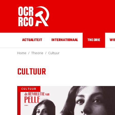
ACTUALITEIT
INTERNATIONAAL
THEORIE
WI
Home
Theorie
Cultuur
CULTUUR
CULTUUR