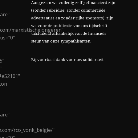
Aangezien we volledig zelf gefinancierd zijn
(zonder subsidies, zonder commerciële
are"
advertenties en zonder rijke sponsors), zijn
we voor de publicatie van ons tijdschrift
.com/marxistischejongeren"
uitsluitend afhankelijk van de financiële
ius="0"
steun van onze sympathisanten.
Bij voorbaat dank voor uw solidariteit.
5"
"
#e52101"
con
are"
m.com/rco_vonk_belgie/"
ius="0"