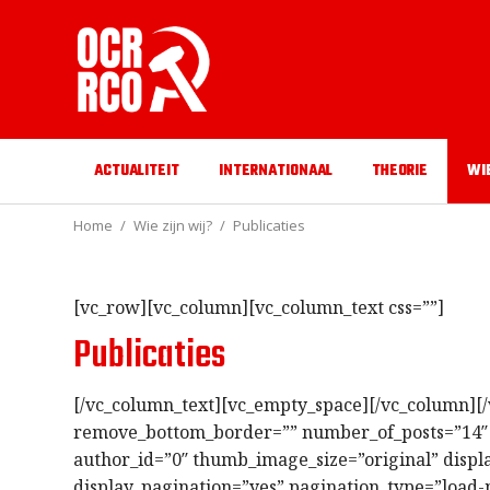
ACTUALITEIT
INTERNATIONAAL
THEORIE
WI
Home
Wie zijn wij?
Publicaties
[vc_row][vc_column][vc_column_text css=””]
Publicaties
[/vc_column_text][vc_empty_space][/vc_column][
remove_bottom_border=”” number_of_posts=”14″
author_id=”0″ thumb_image_size=”original” displ
display_pagination=”yes” pagination_type=”load