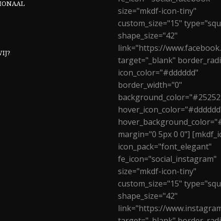
IONAAL
size="mkdf-icon-tiny"
custom_size="15" type="squ
shape_size="42"
link="https://www.facebook
IJ?
target="_blank" border_rad
icon_color="#dddddd"
border_width="0"
background_color="#25252
hover_icon_color="#dddddd
hover_background_color="
margin="0 5px 0 0"] [mkdf_i
icon_pack="font_elegant"
fe_icon="social_instagram"
size="mkdf-icon-tiny"
custom_size="15" type="squ
shape_size="42"
link="https://www.instagra
target="_blank" border_rad