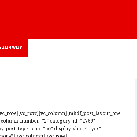
E ZIJN WIJ?
/vc_row][vc_row][vc_column][mkdf_post_layout_one
 column_number=”2″ category_id=”2769″
ay_post_type_icon=”no” display_share=”yes”
-more”][/vc_column][/vc_row]