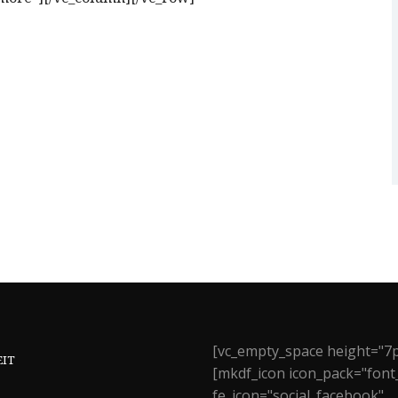
[vc_empty_space height="7p
EIT
[mkdf_icon icon_pack="font
fe_icon="social_facebook"