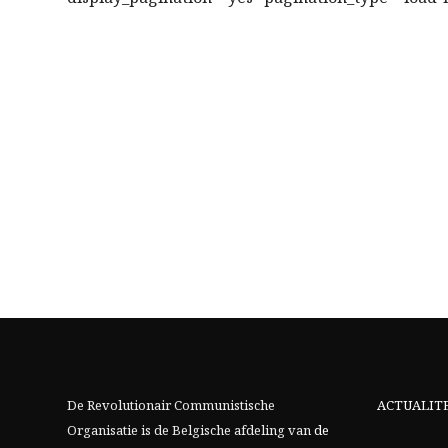
De Revolutionair Communistische
ACTUALIT
Organisatie is de Belgische afdeling van
de