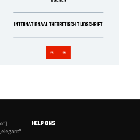
BOEKEN
INTERNATIONAAL THEORETISCH TIJDSCHRIFT
FR
EN
HELP ONS
x"]
_elegant"