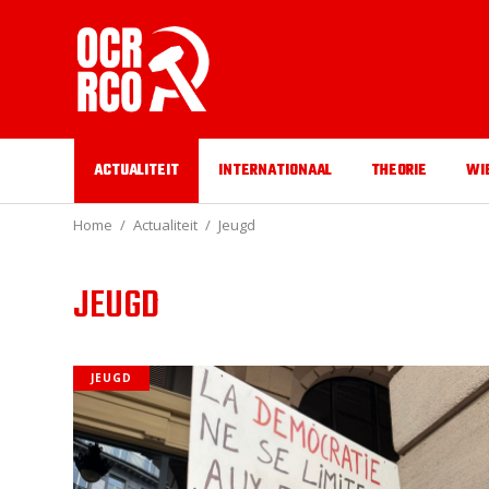
ACTUALITEIT
INTERNATIONAAL
THEORIE
WI
Home
Actualiteit
Jeugd
JEUGD
JEUGD