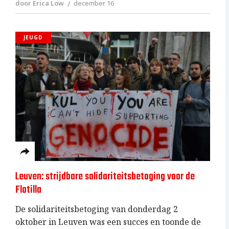
door Erica Low
december 16
JEUGD
Leuven: strijdbare solidariteitsbetoging voor de
Flotilla
De solidariteitsbetoging van donderdag 2
oktober in Leuven was een succes en toonde de