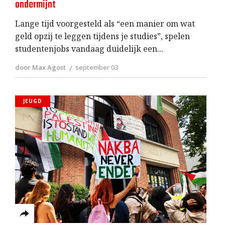
ondermijnt
Lange tijd voorgesteld als “een manier om wat
geld opzij te leggen tijdens je studies”, spelen
studentenjobs vandaag duidelijk een
door Max Agost
september 03
JEUGD