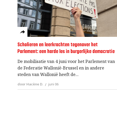
Scholieren en leerkrachten tegenover het
Parlement: een harde les in burgerlijke democratie
De mobilisatie van 4 juni voor het Parlement van
de Federatie Wallonië-Brussel en in andere
steden van Wallonië heeft de
door Hacène D.
juni 06