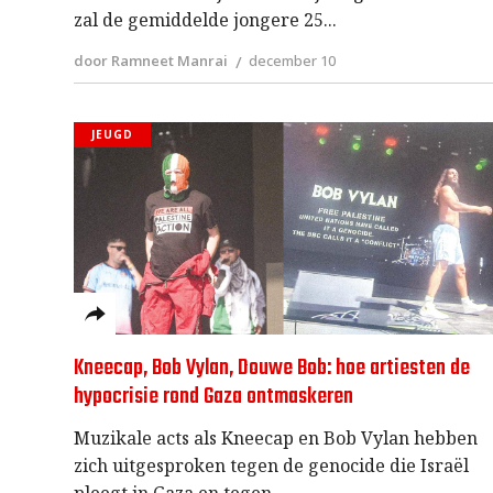
zal de gemiddelde jongere 25
door Ramneet Manrai
december 10
JEUGD
Kneecap, Bob Vylan, Douwe Bob: hoe artiesten de
hypocrisie rond Gaza ontmaskeren
Muzikale acts als Kneecap en Bob Vylan hebben
zich uitgesproken tegen de genocide die Israël
pleegt in Gaza en tegen