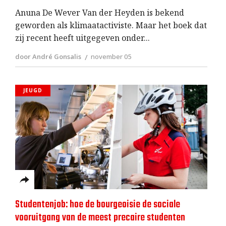
Anuna De Wever Van der Heyden is bekend
geworden als klimaatactiviste. Maar het boek dat
zij recent heeft uitgegeven onder
door André Gonsalis
november 05
JEUGD
Studentenjob: hoe de bourgeoisie de sociale
vooruitgang van de meest precaire studenten