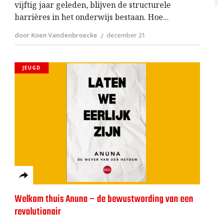
vijftig jaar geleden, blijven de structurele
barrières in het onderwijs bestaan. Hoe
door Koen Vandenbroecke
december 21
JEUGD
Welkom thuis Anuna – de bewustwording van een
revolutionair