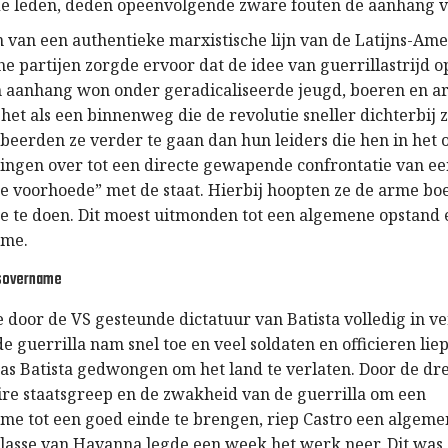
de leden, deden opeenvolgende zware fouten de aanhang 
 van een authentieke marxistische lijn van de Latijns-Am
e partijen zorgde ervoor dat de idee van guerrillastrijd o
n aanhang won onder geradicaliseerde jeugd, boeren en ar
et als een binnenweg die de revolutie sneller dichterbij 
robeerden ze verder te gaan dan hun leiders die hen in het
 gingen over tot een directe gewapende confrontatie van e
re voorhoede” met de staat. Hierbij hoopten ze de arme bo
 te doen. Dit moest uitmonden tot een algemene opstand 
ame.
sovername
 door de VS gesteunde dictatuur van Batista volledig in ve
 guerrilla nam snel toe en veel soldaten en officieren lie
was Batista gedwongen om het land te verlaten. Door de dr
ire staatsgreep en de zwakheid van de guerrilla om een
e tot een goed einde te brengen, riep Castro een algemen
lasse van Havanna legde een week het werk neer. Dit was