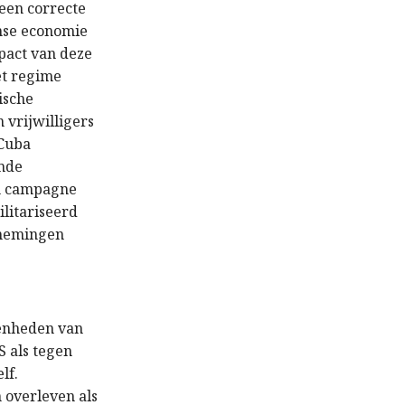
een correcte
anse economie
pact van deze
et regime
ische
vrijwilligers
 Cuba
rmde
en campagne
litariseerd
rnemingen
venheden van
S als tegen
lf.
 overleven als