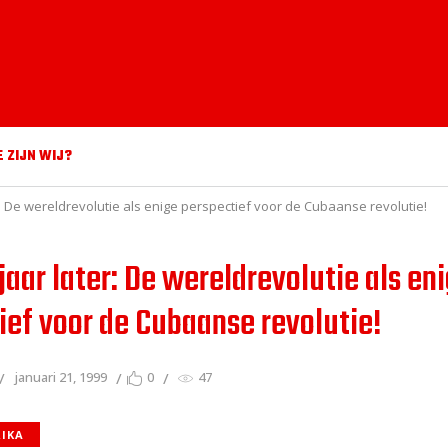
E ZIJN WIJ?
r: De wereldrevolutie als enige perspectief voor de Cubaanse revolutie!
jaar later: De wereldrevolutie als en
ief voor de Cubaanse revolutie!
januari 21, 1999
0
47
RIKA