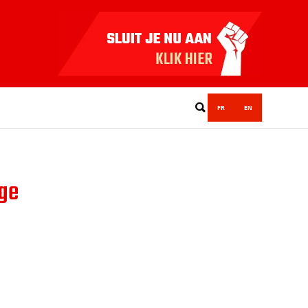
FR
EN
ige