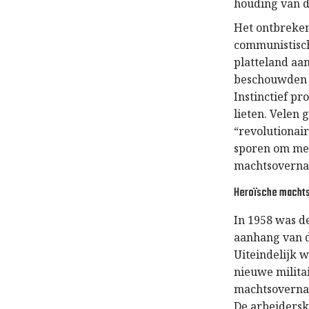
houding van 
Het ontbreken
communistisch
platteland aa
beschouwden h
Instinctief p
lieten. Velen
“revolutionai
sporen om mee
machtsovern
Heroïsche macht
In 1958 was de
aanhang van de
Uiteindelijk 
nieuwe milita
machtsovernam
De arbeidersk