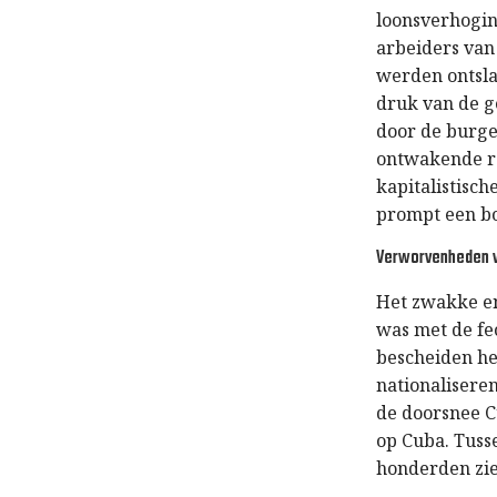
loonsverhogin
arbeiders van
werden ontslaa
druk van de g
door de burger
ontwakende re
kapitalistisc
prompt een bo
Verworvenheden v
Het zwakke en
was met de fe
bescheiden h
nationalisere
de doorsnee C
op Cuba. Tuss
honderden zie