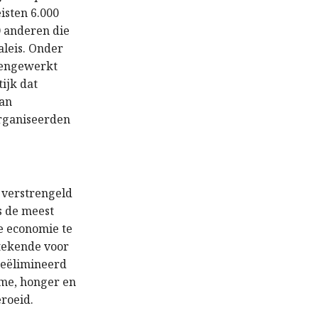
isten 6.000
0 anderen die
aleis. Onder
gengewerkt
ijk dat
van
organiseerden
 verstrengeld
s de meest
e economie te
etekende voor
geëlimineerd
sme, honger en
roeid.