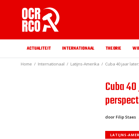
ACTUALITEIT
INTERNATIONAAL
THEORIE
WI
Home
Internationaal
Latijns-Amerika
Cuba 40 jaar late
Cuba 40 
perspect
door Filip Staes
LATIJNS-AME