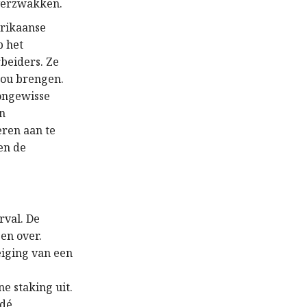
verzwakken.
erikaanse
p het
beiders. Ze
zou brengen.
 ongewisse
en
eren aan te
en de
rval. De
pen over.
eiging van een
e staking uit.
 dé