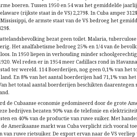
arme boeren. Tussen 1950 en 54 was het gemiddelde jaarl
elaware (rijkste staat in de VS) 2,279$. In Cuba amper 312$
n Mississippi, de armste staat van de VS bedroeg het gemid
829$.
ttelandsbevolking bezat geen toilet. Malaria, tuberculose 
erig. Het analfabetisme bedroeg 25% en 1/4 van de bevol
loos. In 1950 liepen in verhouding minder schoolgerechti
 1920. Wel reden er in 1954 meer Cadillacs rond in Havanna
stad ter wereld. 114 Boerderijen, nog geen 0,1% van het to
 land. En 8% van het aantal boerderijen had 71,1% van het 
an het totaal aantal boerderijen beschikten daarentegen s
land.
rd de Cubaanse economie gedomineerd door de grote Am
eze bedrijven bezaten 90% van de telefonie en elektricitei
sten en 40% van de productie van ruwe suiker. Met hande
de Amerikaanse markt was Cuba verplicht zich vooral toe
 van ruwe rietsuiker. De export ervan naar de VS verliep