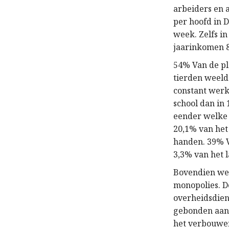
arbeiders en 
per hoofd in D
week. Zelfs i
jaarinkomen 
54% Van de pla
tierden weeld
constant werk
school dan in
eender welke 
20,1% van het
handen. 39% V
3,3% van het 
Bovendien we
monopolies. D
overheidsdien
gebonden aan 
het verbouwen