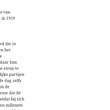
ie van
 in 1959
ed die ze
en het
de
 Maar hun
e steun te
ijke partijen
de dag zelfs
in de
 voor dat de
omdat hij zich
 en militante