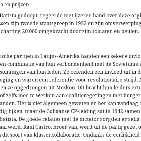
a en prijzen.
 Batista gedoopt, regeerde met ijzeren hand over deze org
ussen zijn tweede staatsgreep in 1953 en zijn omverwerping
chatting 20.000 omgebracht door zijn soldaten en beulen.
sche partijen in Latijns-Amerika hadden een zekere invlo
en combinatie van hun verbondenheid met de Sovjetunie 
sommigen van hun leden. Ze oefenden een invloed uit in 
ging en waren een referentie voor revolutionaire strijd.
gen ze opgedrongen uit Moskou. Dit bracht hun leiders erto
 of zelfs mee te werken aan coalitieregeringen met burgerl
 landen. Het is niet algemeen geweten en het kan vandaag 
ig lijken, maar de Cubaanse CP-leiding zat in 1942 samen 
atista. De goede relaties met de dictator zorgden er zelfs
aal werd. Raùl Castro, broer van, werd uit de partij gezet 
 dit soort van klassencollaboratie. Ondanks de eerlijkheid