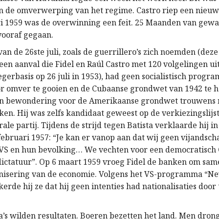
 in de omverwerping van het regime. Castro riep een nieuw
ri 1959 was de overwinning een feit. 25 Maanden van gewa
vooraf gegaan.
an de 26ste juli, zoals de guerrillero’s zich noemden (dez
 een aanval die Fidel en Raúl Castro met 120 volgelingen u
gerbasis op 26 juli in 1953), had geen socialistisch progr
or omver te gooien en de Cubaanse grondwet van 1942 te he
ijn bewondering voor de Amerikaanse grondwet trouwens 
ken. Hij was zelfs kandidaat geweest op de verkiezingslijs
ale partij. Tijdens de strijd tegen Batista verklaarde hij 
februari 1957: “Je kan er vanop aan dat wij geen vijandsc
VS en hun bevolking… We vechten voor een democratisch
dictatuur”. Op 6 maart 1959 vroeg Fidel de banken om sa
nisering van de economie. Volgens het VS-programma “N
erde hij ze dat hij geen intenties had nationalisaties door
’s wilden resultaten. Boeren bezetten het land. Men dron