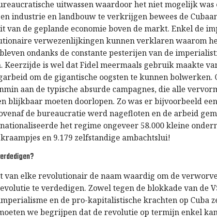
reaucratische uitwassen waardoor het niet mogelijk was 
ssen industrie en landbouw te verkrijgen bewees de Cuba
eit van de geplande economie boven de markt. Enkel de im
utionaire verwezenlijkingen kunnen verklaren waarom h
ebleven ondanks de constante pesterijen van de imperialist
Keerzijde is wel dat Fidel meermaals gebruik maakte van 
garbeid om de gigantische oogsten te kunnen bolwerken.
nmin aan de typische absurde campagnes, die alle vervo
en blijkbaar moeten doorlopen. Zo was er bijvoorbeeld e
ovenaf de bureaucratie werd nagefloten en de arbeid gemi
 nationaliseerde het regime ongeveer 58.000 kleine onde
, kraampjes en 9.179 zelfstandige ambachtslui!
 verdedigen?
cht van elke revolutionair de naam waardig om de verwor
evolutie te verdedigen. Zowel tegen de blokkade van de V
imperialisme en de pro-kapitalistische krachten op Cuba ze
 moeten we begrijpen dat de revolutie op termijn enkel kan