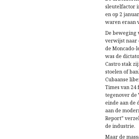
sleutelfactor
en op 2 janua
waren eraan 
De beweging v
verwijst naar
de Moncado-le
was de dictat
Castro stak z
stoelen of ban
Cubaanse liber
Times van 24 
tegenover de 
einde aan de 
aan de moder
Report” verzek
de industrie.
Maar de massa