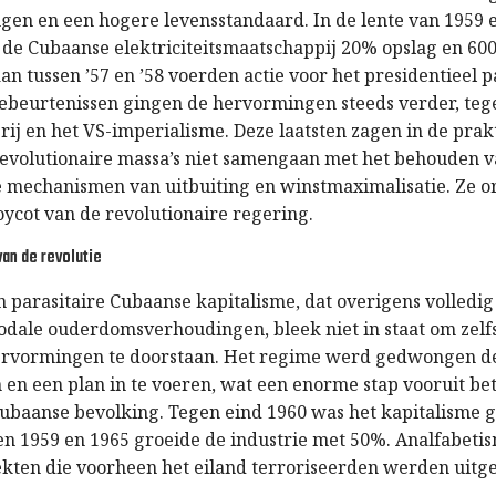
gen en een hogere levensstandaard. In de lente van 1959 e
 de Cubaanse elektriciteitsmaatschappij 20% opslag en 60
n tussen ’57 en ’58 voerden actie voor het presidentieel p
ebeurtenissen gingen de hervormingen steeds verder, te
ij en het VS-imperialisme. Deze laatsten zagen in de prakt
volutionaire massa’s niet samengaan met het behouden 
he mechanismen van uitbuiting en winstmaximalisatie. Ze 
ycot van de revolutionaire regering.
an de revolutie
 parasitaire Cubaanse kapitalisme, dat overigens volledig
odale ouderdomsverhoudingen, bleek niet in staat om zelf
ervormingen te doorstaan. Het regime werd gedwongen d
n en een plan in te voeren, wat een enorme stap vooruit b
ubaanse bevolking. Tegen eind 1960 was het kapitalisme 
en 1959 en 1965 groeide de industrie met 50%. Analfabeti
kten die voorheen het eiland terroriseerden werden uitge