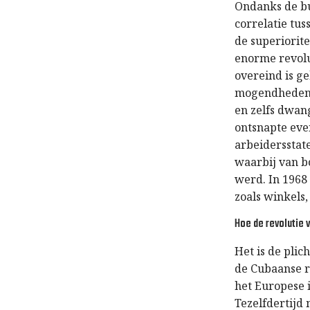
Ondanks de bu
correlatie tu
de superiorit
enorme revol
overeind is g
mogendheden. 
en zelfs dwan
ontsnapte eve
arbeidersstat
waarbij van b
werd. In 1968
zoals winkels
Hoe de revolutie
Het is de pli
de Cubaanse r
het Europese 
Tezelfdertijd