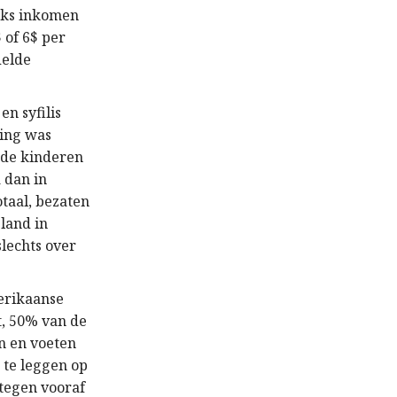
ijks inkomen
 of 6$ per
delde
en syfilis
king was
gde kinderen
 dan in
taal, bezaten
land in
lechts over
erikaanse
t, 50% van de
n en voeten
 te leggen op
 tegen vooraf