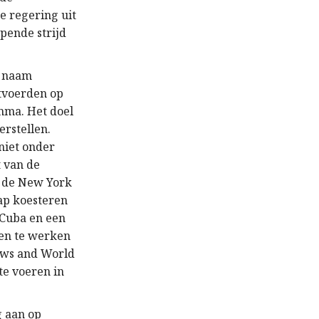
e regering uit
pende strijd
e naam
itvoerden op
amma. Het doel
rstellen.
niet onder
t van de
in de New York
hap koesteren
 Cuba en een
men te werken
ews and World
 te voeren in
g aan op