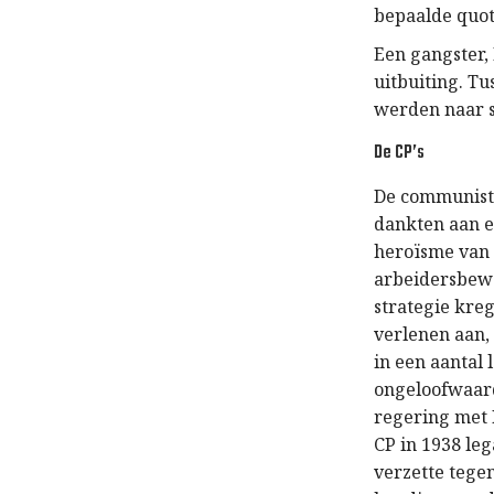
bepaalde quot
Een gangster,
uitbuiting. T
werden naar s
De CP’s
De communisti
dankten aan e
heroïsme van 
arbeidersbewe
strategie kre
verlenen aan,
in een aantal
ongeloofwaard
regering met B
CP in 1938 leg
verzette tegen