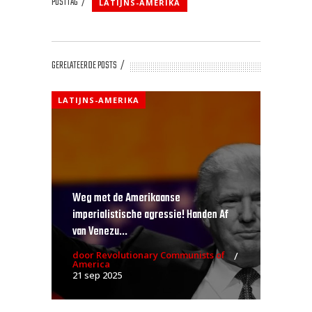
POSTTAG
LATIJNS-AMERIKA
GERELATEERDE POSTS
LATIJNS-AMERIKA
Weg met de Amerikaanse
imperialistische agressie! Handen Af
van Venezu...
door Revolutionary Communists of
America
21 sep 2025