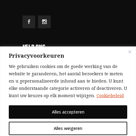
HELP ONS
Privacyvoorkeuren
Aangezien we volledig zelf gefinancierd zijn
We gebruiken cookies om de goede werking van de
(zonder subsidies, zonder commerciële
website te garanderen, het aantal bezoekers te meten
en u gepersonaliseerde inhoud aan te bieden. U kunt
advertenties en zonder rijke sponsors), zijn we
elke onderstaande categorie activeren of deactiveren. U
voor de publicatie van ons tijdschrift uitsluitend
kunt uw keuzes op elk moment wijzigen.
Cookiebeleid
afhankelijk van de financiële steun van onze
sympathisanten.
Alles accepteren
Bij voorbaat dank voor uw solidariteit.
Alles weigeren