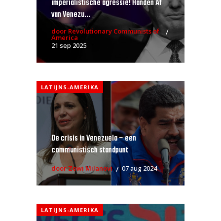
imperialistische agressie! Handen Af
van Venezu...
door Revolutionary Communists of
America
21 sep 2025
LATIJNS-AMERIKA
De crisis in Venezuela – een
communistisch standpunt
door Zowi Milanovi
07 aug 2024
LATIJNS-AMERIKA