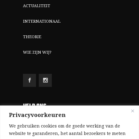
ACTUALITEIT
INTERNATIONAAL
THEORIE
WIE ZIJN WIJ?
HELP ONS
Privacyvoorkeuren
Aangezien we volledig zelf gefinancierd zijn
We gebruiken cookies om de goede werking van de
(zonder subsidies, zonder commerciële
website te garanderen, het aantal bezoekers te meten