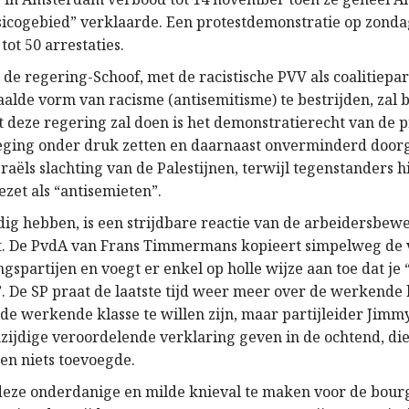
isicogebied” verklaarde. Een protestdemonstratie op zonda
tot 50 arrestaties.
de regering-Schoof, met de racistische PVV als coalitiepart
aalde vorm van racisme (antisemitisme) te bestrijden, zal
 deze regering zal doen is het demonstratierecht van de p
eging onder druk zetten en daarnaast onverminderd door
raëls slachting van de Palestijnen, terwijl tegenstanders 
et als “antisemieten”.
ig hebben, is een strijdbare reactie van de arbeidersbewe
t. De PvdA van Frans Timmermans kopieert simpelweg de 
gspartijen en voegt er enkel op holle wijze aan toe dat je 
”. De SP praat de laatste tijd weer meer over de werkende 
 de werkende klasse te willen zijn, maar partijleider Jimm
nzijdige veroordelende verklaring geven in de ochtend, di
 en niets toevoegde.
 deze onderdanige en milde knieval te maken voor de bourg