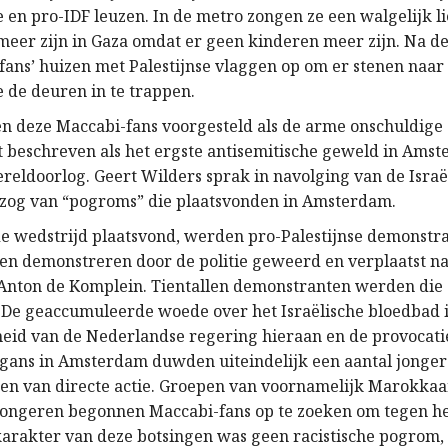
 en pro-IDF leuzen. In de metro zongen ze een walgelijk li
meer zijn in Gaza omdat er geen kinderen meer zijn. Na de
fans’ huizen met Palestijnse vlaggen op om er stenen naar
 de deuren in te trappen.
n deze Maccabi-fans voorgesteld als de arme onschuldige 
 beschreven als het ergste antisemitische geweld in Amst
eldoorlog. Geert Wilders sprak in navolging van de Israë
zog van “pogroms” die plaatsvonden in Amsterdam.
e wedstrijd plaatsvond, werden pro-Palestijnse demonstra
en demonstreren door de politie geweerd en verplaatst na
Anton de Komplein. Tientallen demonstranten werden die
 De geaccumuleerde woede over het Israëlische bloedbad i
eid van de Nederlandse regering hieraan en de provocati
gans in Amsterdam duwden uiteindelijk een aantal jonger
n van directe actie. Groepen van voornamelijk Marokkaa
ongeren begonnen Maccabi-fans op te zoeken om tegen he
karakter van deze botsingen was geen racistische pogrom