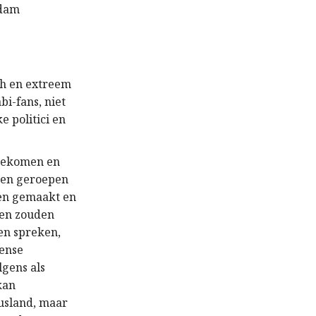
rdam
sch en extreem
bi-fans, niet
e politici en
 gekomen en
uzen geroepen
en gemaakt en
ken zouden
den spreken,
ïense
lgens als
kan
usland, maar