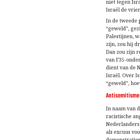
niet tegen Is
Israël de vrie
In de tweede 
“geweld”, gez
Palestijnen, 
zijn, zou hij 
Dan zou zijn 
van F35-onder
dient van de 
Israël. Over I
“geweld”, hoe
Antisemitisme 
In naam van d
racistische a
Nederlanders 
als excuus vo
demonstratie