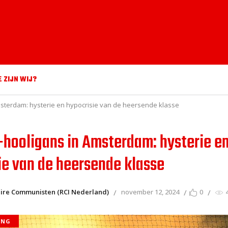
E ZIJN WIJ?
sterdam: hysterie en hypocrisie van de heersende klasse
hooligans in Amsterdam: hysterie e
ie van de heersende klasse
aire Communisten (RCI Nederland)
november 12, 2024
0
ING