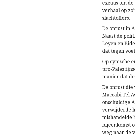
excuus om de 
verhaal op zo’
slachtoffers.
De onrust in 
Naast de polit
Leyen en Bide
dat tegen voe
Op cynische e
pro-Palestijn
manier dat de 
De onrust die
Maccabi Tel Av
onschuldige A
verwijderde h
mishandelde h
bijeenkomst o
weg naar de w