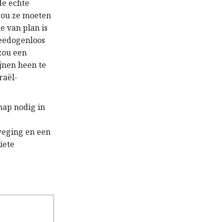
de echte
zou ze moeten
e van plan is
meedogenloos
 zou een
jnen heen te
raël-
hap nodig in
e
weging en een
iete