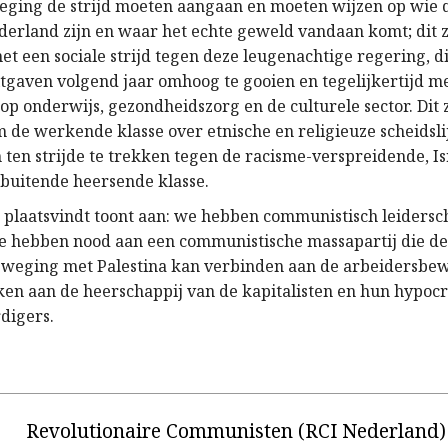
ging de strijd moeten aangaan en moeten wijzen op wie 
ederland zijn en waar het echte geweld vandaan komt; dit 
t een sociale strijd tegen deze leugenachtige regering, di
uitgaven volgend jaar omhoog te gooien en tegelijkertijd 
op onderwijs, gezondheidszorg en de culturele sector. Dit
m de werkende klasse over etnische en religieuze scheidsli
 ten strijde te trekken tegen de racisme-verspreidende, Is
tbuitende heersende klasse.
et plaatsvindt toont aan: we hebben communistisch leidersc
 hebben nood aan een communistische massapartij die d
beweging met Palestina kan verbinden aan de arbeidersbe
en aan de heerschappij van de kapitalisten en hun hypocr
digers.
Revolutionaire Communisten (RCI Nederland)