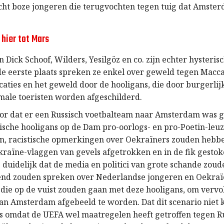
echt boze jongeren die terugvochten tegen tuig dat Amste
.
 hier tot Mars
n Dick Schoof, Wilders, Yesilgöz en co. zijn echter hysteri
de eerste plaats spreken ze enkel over geweld tegen Macca
aties en het geweld door de hooligans, die door burgerlijk
male toeristen worden afgeschilderd.
voor dat er een Russisch voetbalteam naar Amsterdam was
tische hooligans op de Dam pro-oorlogs- en pro-Poetin-le
n, racistische opmerkingen over Oekraïners zouden hebb
kraïne-vlaggen van gevels afgetrokken en in de fik gesto
 duidelijk dat de media en politici van grote schande zou
end zouden spreken over Nederlandse jongeren en Oekra
 die op de vuist zouden gaan met deze hooligans, om vervo
an Amsterdam afgebeeld te worden. Dat dit scenario niet 
is omdat de UEFA wel maatregelen heeft getroffen tegen R