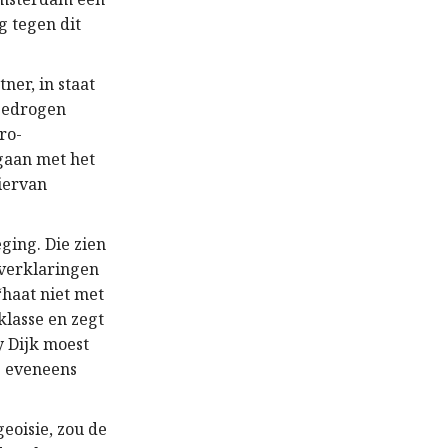
g tegen dit
ner, in staat
 bedrogen
ro-
gaan met het
hiervan
ging. Die zien
verklaringen
“haat niet met
klasse en zegt
y Dijk moest
e eveneens
eoisie, zou de