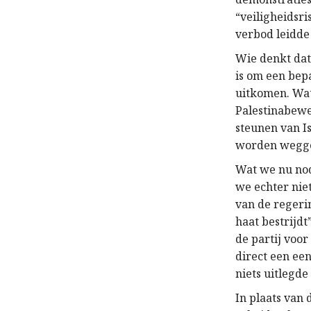
“veiligheidsr
verbod leidde 
Wie denkt dat 
is om een bep
uitkomen. Wat
Palestinabew
steunen van Is
worden weggez
Wat we nu nod
we echter nie
van de regerin
haat bestrijdt
de partij voor
direct een ee
niets uitlegde
In plaats van