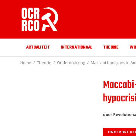
ACTUALITEIT
INTERNATIONAAL
THEORIE
WI
Home
Theorie
Onderdrukking
Maccabi-hooligans in Am
Maccabi-
hypocris
door Revolution
ONDERDRUKK