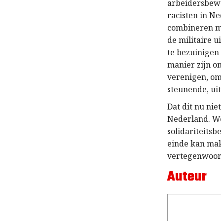
arbeidersbewe
racisten in N
combineren me
de militaire 
te bezuinigen 
manier zijn o
verenigen, om
steunende, ui
Dat dit nu ni
Nederland. We
solidariteits
einde kan mak
vertegenwoor
Auteur