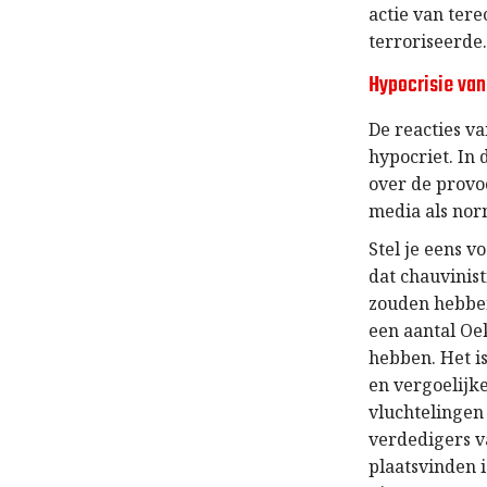
actie van ter
terroriseerde
Hypocrisie van
De reacties va
hypocriet. In 
over de provoc
media als nor
Stel je eens 
dat chauvinis
zouden hebbe
een aantal Oe
hebben. Het is
en vergoelijk
vluchtelingen
verdedigers v
plaatsvinden 