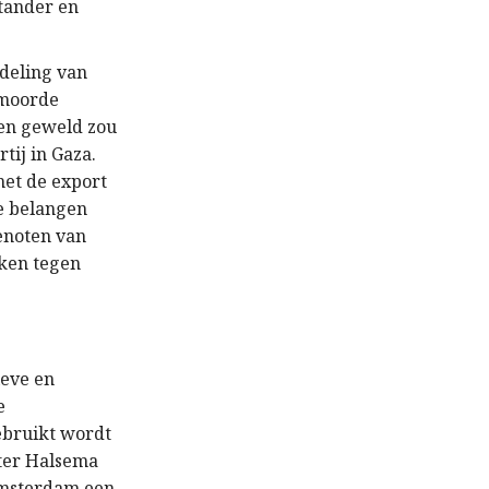
stander en
rdeling van
rmoorde
gen geweld zou
tij in Gaza.
met de export
de belangen
enoten van
eken tegen
ieve en
e
ebruikt wordt
ster Halsema
Amsterdam een