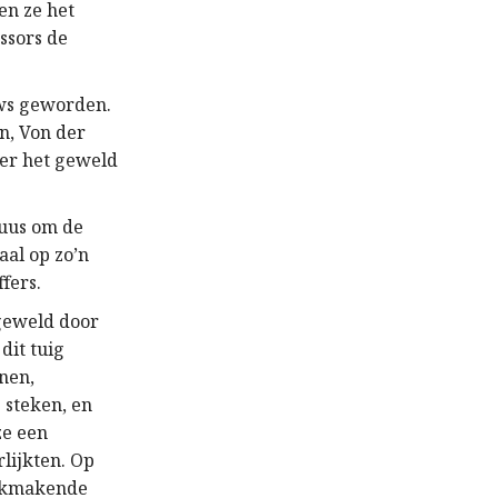
en ze het
essors de
uws geworden.
on, Von der
er het geweld
cuus om de
aal op zo’n
ffers.
 geweld door
dit tuig
nen,
 steken, en
ze een
lijkten. Op
ijkmakende