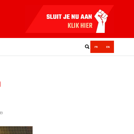
FR
EN
n
49