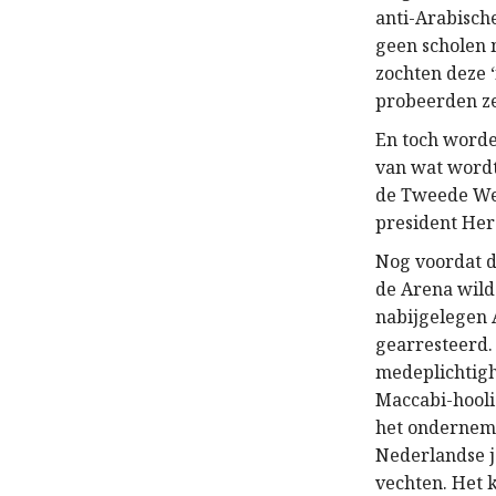
anti-Arabische
geen scholen 
zochten deze ‘
probeerden ze
En toch worde
van wat wordt
de Tweede Wer
president Her
Nog voordat d
de Arena wild
nabijgelegen 
gearresteerd.
medeplichtigh
Maccabi-hooli
het onderneme
Nederlandse j
vechten. Het 