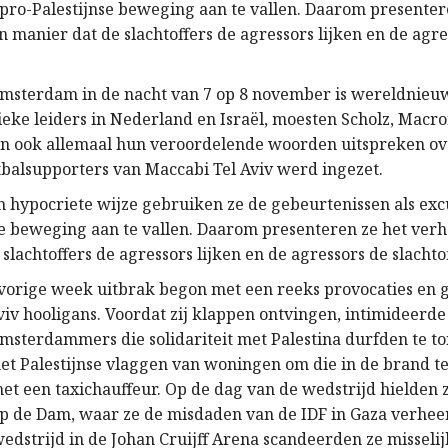
pro-Palestijnse beweging aan te vallen. Daarom presenter
n manier dat de slachtoffers de agressors lijken en de agr
Amsterdam in de nacht van 7 op 8 november is wereldnie
ieke leiders in Nederland en Israël, moesten Scholz, Macr
n ook allemaal hun veroordelende woorden uitspreken ov
tbalsupporters van Maccabi Tel Aviv werd ingezet.
n hypocriete wijze gebruiken ze de gebeurtenissen als ex
se beweging aan te vallen. Daarom presenteren ze het verh
slachtoffers de agressors lijken en de agressors de slachto
 vorige week uitbrak begon met een reeks provocaties en
iv hooligans. Voordat zij klappen ontvingen, intimideerde 
msterdammers die solidariteit met Palestina durfden te to
et Palestijnse vlaggen van woningen om die in de brand te
et een taxichauffeur. Op de dag van de wedstrijd hielden 
p de Dam, waar ze de misdaden van de IDF in Gaza verheer
edstrijd in de Johan Cruijff Arena scandeerden ze missel