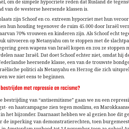
raël, om de simpele hypocriete reden dat Rusland de tegen
nd van de westerse heersende klassen is.
plaats zijn Schoof en co. extreem hypocriet met hun veroo
ien hun houding tegenover de ruim 45.000 door Israël ve
waarvan 70% vrouwen en kinderen zijn. Als Schoof echt te
druk uitvoeren op Netanyahu om te stoppen met de slachtpar
regering geen wapens van Israël kopen en zou ze stoppen 
delen naar Israël. Dat doet Schoof echter niet, omdat hij 
Nederlandse heersende klasse, een van de trouwste bondg
sraëlische politici als Netanyahu en Herzog die zich uitspr
ven we niet eens te beginnen.
bestrijden met repressie en racisme?
e bestrijding van “antisemitisme” gaan we nu een repress
ngst- en haatcampagne zien tegen moslims, en Marokkaans
in het bijzonder. Daarnaast hebben we al gezien hoe dit g
or de inperking van demonstratierechten, toen burgemee
s in Amsterdam verbood tot 14 november toen ze geheel 