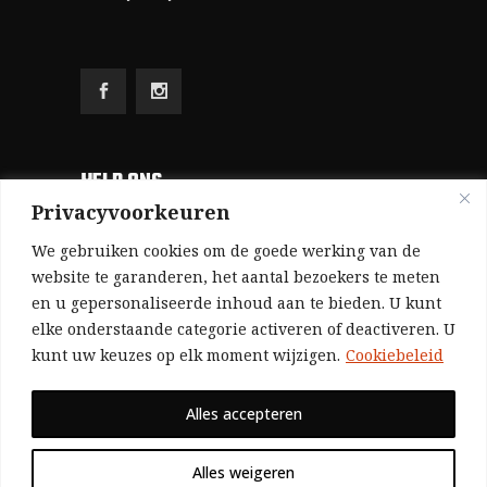
HELP ONS
Privacyvoorkeuren
Aangezien we volledig zelf gefinancierd zijn
We gebruiken cookies om de goede werking van de
(zonder subsidies, zonder commerciële
website te garanderen, het aantal bezoekers te meten
en u gepersonaliseerde inhoud aan te bieden. U kunt
advertenties en zonder rijke sponsors), zijn we
elke onderstaande categorie activeren of deactiveren. U
voor de publicatie van ons tijdschrift uitsluitend
kunt uw keuzes op elk moment wijzigen.
Cookiebeleid
afhankelijk van de financiële steun van onze
sympathisanten.
Alles accepteren
Bij voorbaat dank voor uw solidariteit.
Alles weigeren