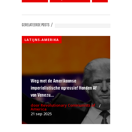
GERELATEERDE POSTS
LATIJNS-AMERIKA
Weg met de Amerikaanse
imperialistische agressie! Handen Af
van Venezu...
door Revolutionary Communists of
America
21 sep 2025