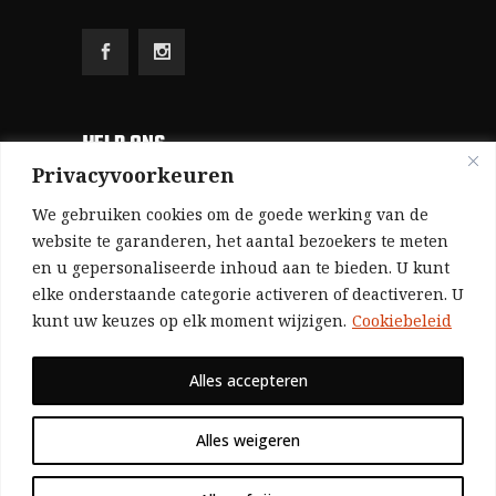
HELP ONS
Privacyvoorkeuren
Aangezien we volledig zelf gefinancierd zijn
We gebruiken cookies om de goede werking van de
(zonder subsidies, zonder commerciële
website te garanderen, het aantal bezoekers te meten
en u gepersonaliseerde inhoud aan te bieden. U kunt
advertenties en zonder rijke sponsors), zijn we
elke onderstaande categorie activeren of deactiveren. U
voor de publicatie van ons tijdschrift uitsluitend
kunt uw keuzes op elk moment wijzigen.
Cookiebeleid
afhankelijk van de financiële steun van onze
sympathisanten.
Alles accepteren
Bij voorbaat dank voor uw solidariteit.
Alles weigeren