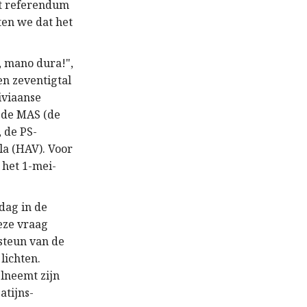
et referendum
ten we dat het
a, mano dura!",
en zeventigtal
iviaanse
 de MAS (de
, de PS-
la (HAV). Voor
 het 1-mei-
dag in de
eze vraag
steun van de
lichten.
elneemt zijn
atijns-