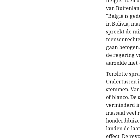
België. Toen d
van Buitenlan
"België is ge
in Bolivia, m
spreekt de mi
mensenrechten
gaan betogen.
de regering v
aarzelde niet 
Tenslotte spr
Ondertussen i
stemmen. Van 
of blanco. De 
verminderd in
massaal veel 
honderdduizen
landen de laa
effect. De rev