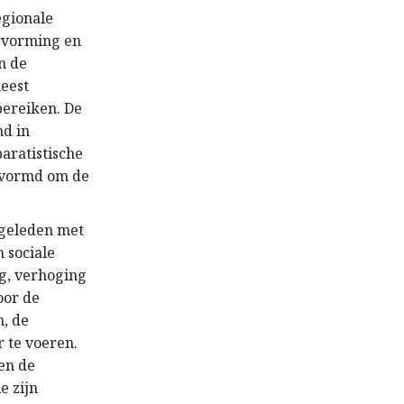
egionale
rvorming en
n de
meest
bereiken. De
nd in
paratistische
evormd om de
 geleden met
 sociale
g, verhoging
oor de
n, de
 te voeren.
 en de
e zijn