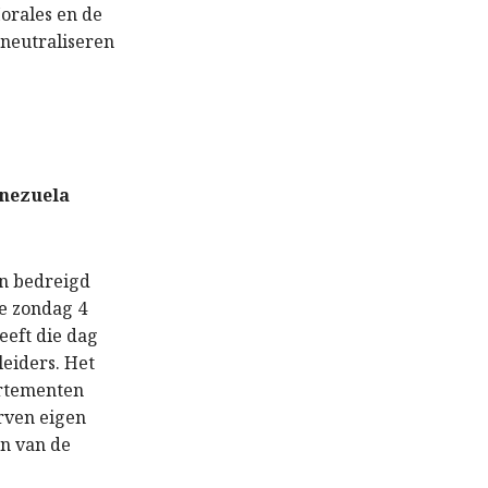
orales en de
neutraliseren
enezuela
en bedreigd
e zondag 4
eeft die dag
leiders. Het
artementen
rven eigen
n van de