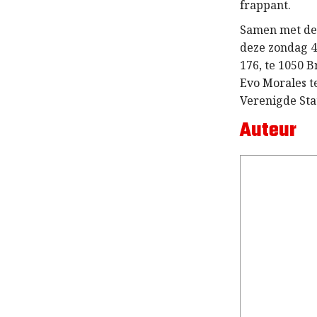
frappant.
Samen met de 
deze zondag 4
176, te 1050 B
Evo Morales t
Verenigde Stat
Auteur