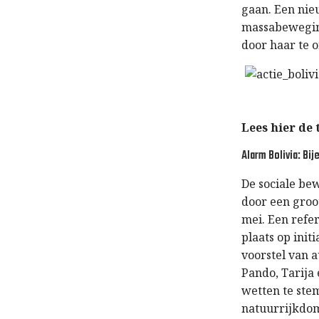
gaan. Een nie
massabeweging
door haar te 
Lees hier de
Alarm Bolivia: Bi
De sociale be
door een groo
mei. Een refe
plaats op init
voorstel van 
Pando, Tarija
wetten te ste
natuurrijkdom