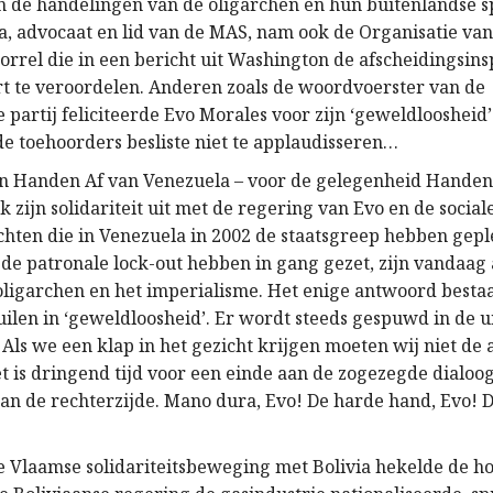
 de handelingen van de oligarchen en hun buitenlandse s
a, advocaat en lid van de MAS, nam ook de Organisatie v
korrel die in een bericht uit Washington de afscheidingsin
rt te veroordelen. Anderen zoals de woordvoerster van de
 partij feliciteerde Evo Morales voor zijn ‘geweldloosheid
de toehoorders besliste niet te applaudisseren…
n Handen Af van Venezuela – voor de gelegenheid Handen
ak zijn solidariteit uit met de regering van Evo en de soci
chten die in Venezuela in 2002 de staatsgreep hebben gep
 de patronale lock-out hebben in gang gezet, zijn vandaag
 oligarchen en het imperialisme. Het enige antwoord bestaat
uilen in ‘geweldloosheid’. Er wordt steeds gespuwd in de 
 Als we een klap in het gezicht krijgen moeten wij niet d
t is dringend tijd voor een einde aan de zogezegde dialoo
an de rechterzijde. Mano dura, Evo! De harde hand, Evo! Da
 Vlaamse solidariteitsbeweging met Bolivia hekelde de h