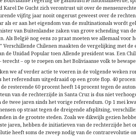
e Boliviaanse regering de gasindustrie nationaliseerde, s
d Karel De Gucht zich verontrust uit over de mensenrechten
durende vijfitg jaar nooit ongerust geweest over de rechte
aar als er aan het eigendom van de multinationals wordt g
nister van Buitenlandse zaken van grove schending van d
. Als België nog eens zo praat moeten we allemaal voor h
" Verschillende Chilenen maakten de vergelijking met de 
an de Unidad Popular toen Allende president was. Een Chil
– terecht – op te roepen om het Boliviaanse volk te bewap
aken we af verder actie te voeren in de volgende weken ron
s het referendum uitgedraaid op een grote flop. 40 procent
de resterende 60 procent heeft 14 procent tegen de auto
steun van de rechterzijde in Santa Cruz is dus niet verhoo
 de twee jaren sinds het vorige referendum. Op 1 mei k
mensen op straat tegen de dreigende afsplitsing, verschill
den in de grootste steden. Zoals we dikwijls gezien hebb
tste jaren, hebben de initiatieven van de rechterzijde het
olutie heeft soms de zweep nodig van de contrarevolutie o