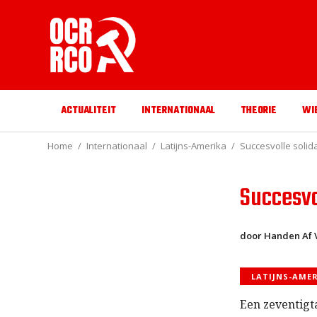
ACTUALITEIT
INTERNATIONAAL
THEORIE
WI
Home
Internationaal
Latijns-Amerika
Succesvolle solida
Succesvol
door Handen Af 
LATIJNS-AME
Een zeventigt