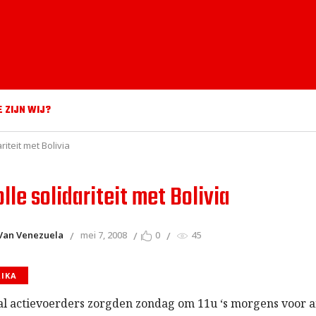
E ZIJN WIJ?
riteit met Bolivia
le solidariteit met Bolivia
Van Venezuela
mei 7, 2008
0
45
RIKA
al actievoerders zorgden zondag om 11u ‘s morgens voor 