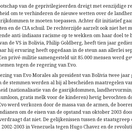
tschap van de geprivilegieerden dreigt met eenzijdige r
heid om te verhinderen de nieuwe wetten over de landhe
srijkdommen te moeten toepassen. Achter dit initiatief gaa
en en de CIA schuil. De rechterzijde aarzelt ook niet het 
de anti-indiaans racisme op te wekken om haar doel te 
n de VS in Bolivia, Philip Goldberg, heeft tien jaar gedie
ar hij ervaring heeft opgedaan in de steun aan allerlei se
en privé-militie samengesteld uit 85.000 mensen werd g
nemen tegen de regering van Evo.
iezing van Evo Morales als president van Bolivia twee jaar
n de stemmen werden al bij al bescheiden maatregelen van
eid (nationalisatie van de gasrijkdommen, landhervormin
umloon, gratis melk voor de kinderen) hevig bevochten d
 Evo werd verkozen door de massa van de armen, de boere
indianen om de eisen van de opstand van oktober 2003 door
verdraagt dat niet. De gelijkenissen tussen de staatsgreep
in 2002-2003 in Venezuela tegen Hugo Chavez en de revoluti