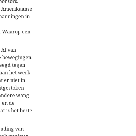
ponsors.
an Amerikaanse
spanningen in
’. Waarop een
 Af van
ale bewegingen.
leegd tegen
 aan het werk
 er niet in
uitgestoken
e andere wang
g en de
t is het beste
ouding van