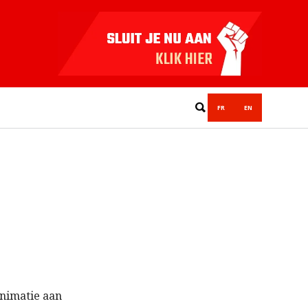
FR
EN
animatie aan