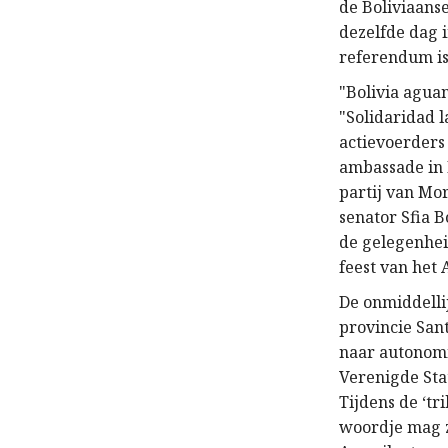
de Boliviaans
dezelfde dag 
referendum is
"Bolivia aguan
"Solidaridad l
actievoerders
ambassade in 
partij van Mor
senator Sfia 
de gelegenhei
feest van het 
De onmiddelli
provincie San
naar autonomi
Verenigde Stat
Tijdens de ‘tr
woordje mag z