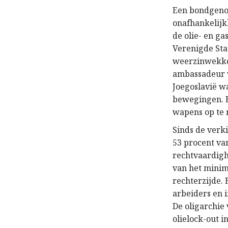
Een bondgenoo
onafhankelijk
de olie- en ga
Verenigde Stat
weerzinwekken
ambassadeur va
Joegoslavië wa
bewegingen. E
wapens op te 
Sinds de verk
53 procent va
rechtvaardigh
van het minim
rechterzijde.
arbeiders en 
De oligarchie 
olielock-out 