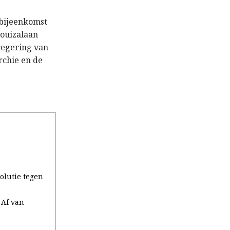
 bijeenkomst
Louizalaan
 regering van
rchie en de
olutie tegen
 Af van