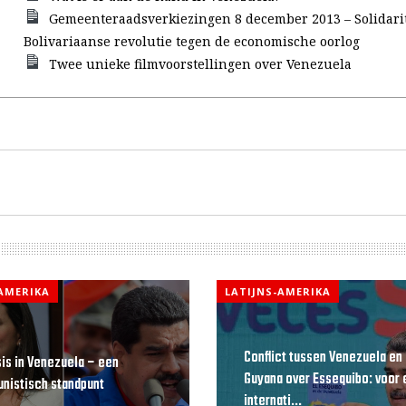
Gemeenteraadsverkiezingen 8 december 2013 – Solidarit
Bolivariaanse revolutie tegen de economische oorlog
Twee unieke filmvoorstellingen over Venezuela
-AMERIKA
LATIJNS-AMERIKA
Conflict tussen Venezuela en
sis in Venezuela – een
Guyana over Essequibo: voor 
istisch standpunt
internati...