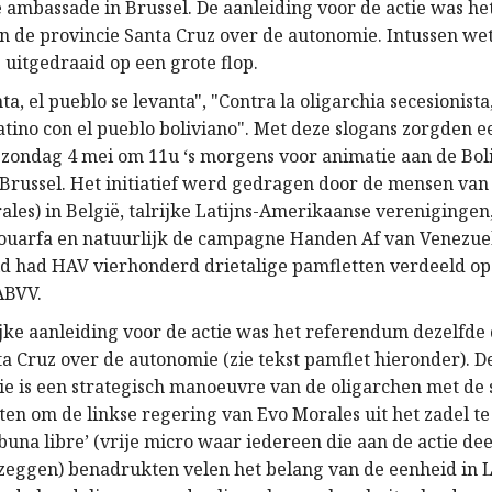
e ambassade in Brussel. De aanleiding voor de actie was h
in de provincie Santa Cruz over de autonomie. Intussen we
 uitgedraaid op een grote flop.
ta, el pueblo se levanta", "Contra la oligarchia secesionist
atino con el pueblo boliviano". Met deze slogans zorgden e
 zondag 4 mei om 11u ‘s morgens voor animatie aan de Bol
Brussel. Het initiatief werd gedragen door de mensen van
ales) in België, talrijke Latijns-Amerikaanse verenigingen
Bouarfa en natuurlijk de campagne Handen Af van Venezue
d had HAV vierhonderd drietalige pamfletten verdeeld op
ABVV.
jke aanleiding voor de actie was het referendum dezelfde 
ta Cruz over de autonomie (zie tekst pamflet hieronder). D
e is een strategisch manoeuvre van de oligarchen met de 
en om de linkse regering van Evo Morales uit het zadel te 
ibuna libre’ (vrije micro waar iedereen die aan de actie de
eggen) benadrukten velen het belang van de eenheid in L