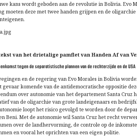
uwe kans wordt geboden aan de revolutie in Bolivia. Evo M
 moeten deze met twee handen grijpen en de oligarchie 
onteigenen.
 tekst van het drietalige pamflet van Handen Af van V
jeenkomst tegen de separatistische plannen van de rechterzijde en de USA
wegingen en de regering van Evo Morales in Bolivia word
t gevaar komende van de antidemocratische oppositie dez
rendum over autonomie van het departement Santa Cruz h
iatief van de oligarchie van grote landeigenaars en bedrijfs
autonomie loopt het risico gevolgd te worden door de dep
 en Beni. Met de autonomie wil Santa Cruz het recht verwe
mmen over de landhervorming, de controle op de inkomste
men en vooral het oprichten van een eigen politie.