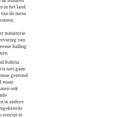
prak minister
 in het land.
n van de mens
ekomen,
e
et ministerie
ervaring van
eense balling
enen.
d Bolivia.
 is niet gaan
nomie gestemd
gd maar
wamen ook
ende
en in andere
 omgekeerde
m vooruit te