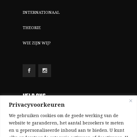
INTERNATIONAAL
THEORIE
WIE ZIJN WIJ?
HELP ONS
Privacyvoorkeuren
Aangezien we volledig zelf gefinancierd zijn
We gebruiken cookies om de goede werking van de
(zonder subsidies, zonder commerciële
website te garanderen, het aantal bezoekers te meten
en u gepersonaliseerde inhoud aan te bieden. U kunt
advertenties en zonder rijke sponsors), zijn we