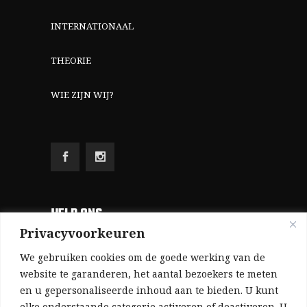
INTERNATIONAAL
THEORIE
WIE ZIJN WIJ?
HELP ONS
Privacyvoorkeuren
Aangezien we volledig zelf gefinancierd zijn
We gebruiken cookies om de goede werking van de
(zonder subsidies, zonder commerciële
website te garanderen, het aantal bezoekers te meten
en u gepersonaliseerde inhoud aan te bieden. U kunt
advertenties en zonder rijke sponsors), zijn we
elke onderstaande categorie activeren of deactiveren. U