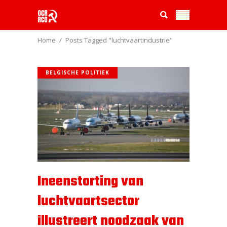
Home
Posts Tagged "luchtvaartindustrie"
BELGISCHE POLITIEK
Ineenstorting van
luchtvaartsector
illustreert noodzaak van