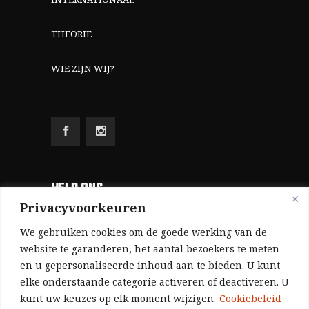
THEORIE
WIE ZIJN WIJ?
HELP ONS
Privacyvoorkeuren
Aangezien we volledig zelf gefinancierd zijn
We gebruiken cookies om de goede werking van de
(zonder subsidies, zonder commerciële
website te garanderen, het aantal bezoekers te meten
en u gepersonaliseerde inhoud aan te bieden. U kunt
advertenties en zonder rijke sponsors), zijn we
elke onderstaande categorie activeren of deactiveren. U
voor de publicatie van ons tijdschrift uitsluitend
kunt uw keuzes op elk moment wijzigen.
Cookiebeleid
afhankelijk van de financiële steun van onze