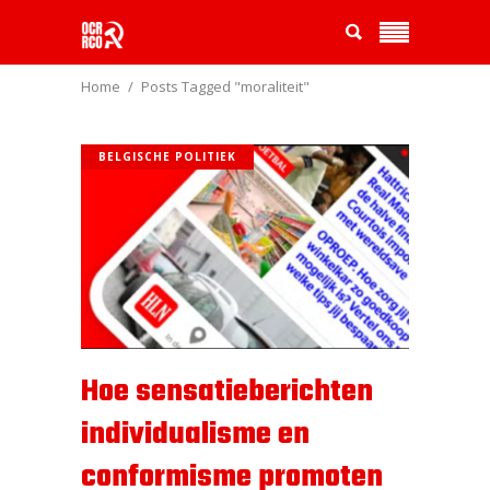
Home
Posts Tagged "moraliteit"
BELGISCHE POLITIEK
Hoe sensatieberichten
individualisme en
conformisme promoten