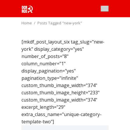
Home
Posts Tagged "new-york"
[mkdf_post_layout_six tag_slug="new-
york" display_category="yes"
number_of_posts="8"
column_number="1"
display_pagination="yes"
pagination_type="infinite"
custom_thumb_image_width="374"
custom_thumb_image_height="233"
custom_thumb_image_width="374"
excerpt_length="29"
extra_class_name="unique-category-
template-two"]