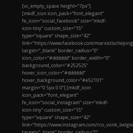
[vc_empty_space height="7px"]
[mkdf_icon icon_pack="font_elegant"
fe_icon="social_facebook" size="mkdf-
icon-tiny" custom_size="15"
type="square" shape_size="42"
link="https://www.facebook.com/marxistischejon
target="_blank" border_radius="0"
icon_color="#dddddd" border_width="0"
background_color="#252525"
hover_icon_color="#dddddd"
hover_background_color="#e52101"
margin="0 5px 0 0"] [mkdf_icon
icon_pack="font_elegant"
fe_icon="social_instagram" size="mkdf-
icon-tiny" custom_size="15"
type="square" shape_size="42"
link="https://www.instagram.com/rco_vonk_belgie
target="_blank" border_radius="0"