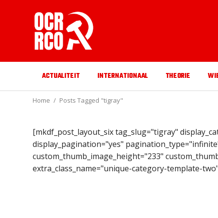
ACTUALITEIT
INTERNATIONAAL
THEORIE
WI
Home
Posts Tagged "tigray"
[mkdf_post_layout_six tag_slug="tigray" display
display_pagination="yes" pagination_type="infin
custom_thumb_image_height="233" custom_thumb_
extra_class_name="unique-category-template-two"