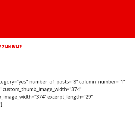
E ZIJN WIJ?
_category="yes" number_of_posts="8" column_number="1"
ite" custom_thumb_image_width="374"
image_width="374" excerpt_length="29"
]