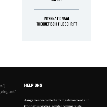
BOEKEN
INTERNATIONAAL
THEORETISCH TIJDSCHRIFT
HELP ONS
x"]
_elegant"
Aangezien we volledig zelf gefinancierd zijn
(zonder subsidies, zonder commerciële