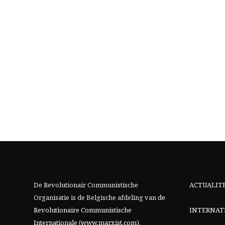
De Revolutionair Communistische
ACTUALIT
Organisatie is de Belgische afdeling van
de
Revolutionaire Communistische
INTERNAT
Internationale (www.marxist.com)
.