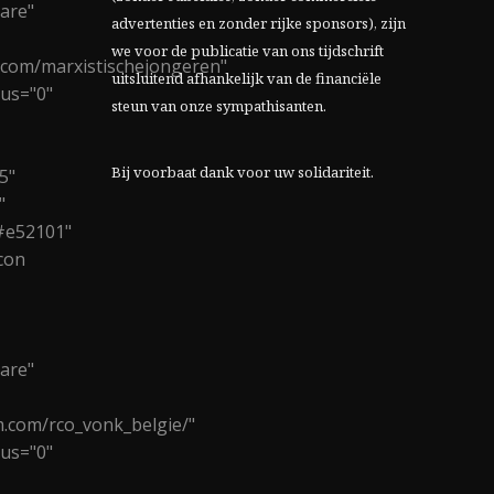
are"
advertenties en zonder rijke sponsors), zijn
we voor de publicatie van ons tijdschrift
.com/marxistischejongeren"
uitsluitend afhankelijk van de financiële
ius="0"
steun van onze sympathisanten.
Bij voorbaat dank voor uw solidariteit.
5"
"
#e52101"
con
are"
m.com/rco_vonk_belgie/"
ius="0"