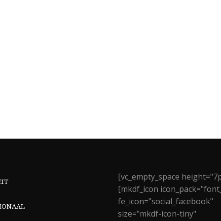
[vc_empty_space height="7p
EIT
[mkdf_icon icon_pack="font
fe_icon="social_facebook"
IONAAL
size="mkdf-icon-tiny"