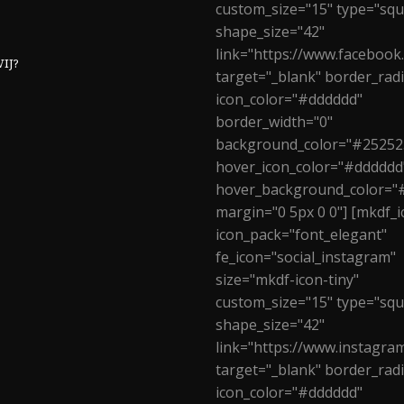
custom_size="15" type="squ
shape_size="42"
link="https://www.facebook
IJ?
target="_blank" border_rad
icon_color="#dddddd"
border_width="0"
background_color="#25252
hover_icon_color="#dddddd
hover_background_color="
margin="0 5px 0 0"] [mkdf_i
icon_pack="font_elegant"
fe_icon="social_instagram"
size="mkdf-icon-tiny"
custom_size="15" type="squ
shape_size="42"
link="https://www.instagra
target="_blank" border_rad
icon_color="#dddddd"