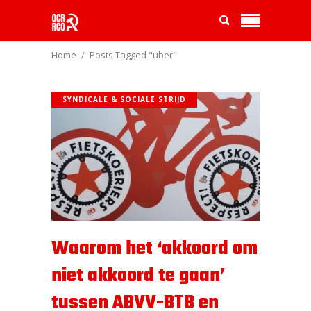
Home
Posts Tagged "uber"
SYNDICALE & SOCIALE STRIJD
Waarom het ‘akkoord om
niet akkoord te gaan’
tussen ABVV-BTB en