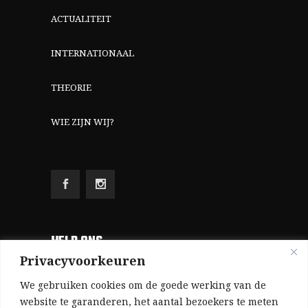
ACTUALITEIT
INTERNATIONAAL
THEORIE
WIE ZIJN WIJ?
HELP ONS
Privacyvoorkeuren
Aangezien we volledig zelf gefinancierd zijn
We gebruiken cookies om de goede werking van de
(zonder subsidies, zonder commerciële
website te garanderen, het aantal bezoekers te meten