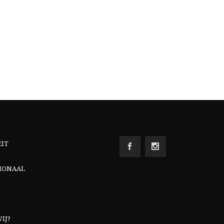
EIT
IONAAL
IJ?