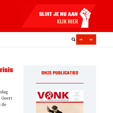
FR
EN
risis
ONZE PUBLICATIES
slag
 Geert
n de