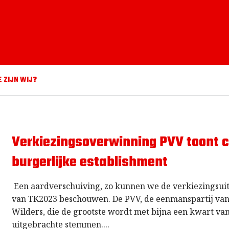
E ZIJN WIJ?
Verkiezingsoverwinning PVV toont c
burgerlijke establishment
Een aardverschuiving, zo kunnen we de verkiezingsuit
van TK2023 beschouwen. De PVV, de eenmanspartij van
Wilders, die de grootste wordt met bijna een kwart va
uitgebrachte stemmen.