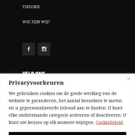
THEORIE
WIE ZIJN WIJ?
HELP ONS
Privacyvoorkeuren
Aangezien we volledig zelf gefinancierd zijn
We gebruiken cookies om de goede werking van de
(zonder subsidies, zonder commerciële
website te garanderen, het aantal bezoekers te meten
en u gepersonaliseerde inhoud aan te bieden. U kunt
advertenties en zonder rijke sponsors), zijn we
elke onderstaande categorie activeren of deactiveren. U
voor de publicatie van ons tijdschrift uitsluitend
kunt uw keuzes op elk moment wijzigen.
Cookiebeleid
afhankelijk van de financiële steun van onze
sympathisanten.