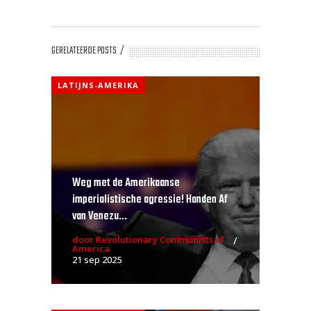
GERELATEERDE POSTS
LATIJNS-AMERIKA
Weg met de Amerikaanse
imperialistische agressie! Handen Af
van Venezu...
door Revolutionary Communists of
America
21 sep 2025