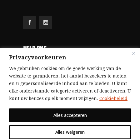
HELP ONS
Privacyvoorkeuren
Aangezien we volledig zelf gefinancierd zijn
We gebruiken cookies om de goede werking van de
(zonder subsidies, zonder commerciële
website te garanderen, het aantal bezoekers te meten
en u gepersonaliseerde inhoud aan te bieden. U kunt
advertenties en zonder rijke sponsors), zijn we
elke onderstaande categorie activeren of deactiveren. U
voor de publicatie van ons tijdschrift uitsluitend
kunt uw keuzes op elk moment wijzigen.
Cookiebeleid
afhankelijk van de financiële steun van onze
sympathisanten.
Alles accepteren
Bij voorbaat dank voor uw solidariteit.
Alles weigeren