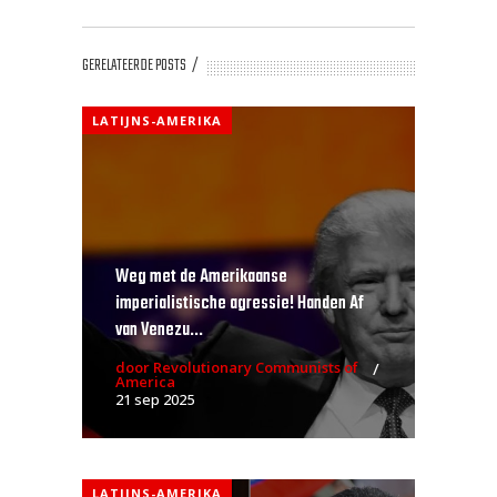
GERELATEERDE POSTS
LATIJNS-AMERIKA
Weg met de Amerikaanse
imperialistische agressie! Handen Af
van Venezu...
door Revolutionary Communists of
America
21 sep 2025
LATIJNS-AMERIKA