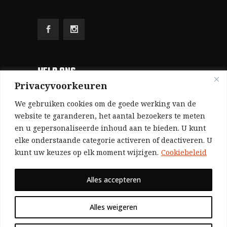
HELP ONS
Privacyvoorkeuren
Aangezien we volledig zelf gefinancierd zijn
We gebruiken cookies om de goede werking van de
(zonder subsidies, zonder commerciële
website te garanderen, het aantal bezoekers te meten
en u gepersonaliseerde inhoud aan te bieden. U kunt
advertenties en zonder rijke sponsors), zijn we
elke onderstaande categorie activeren of deactiveren. U
voor de publicatie van ons tijdschrift uitsluitend
kunt uw keuzes op elk moment wijzigen.
Cookiebeleid
afhankelijk van de financiële steun van onze
sympathisanten.
Alles accepteren
Bij voorbaat dank voor uw solidariteit.
Alles weigeren