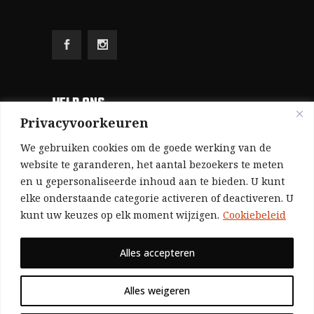
HELP ONS
Privacyvoorkeuren
Aangezien we volledig zelf gefinancierd zijn
We gebruiken cookies om de goede werking van de
(zonder subsidies, zonder commerciële
website te garanderen, het aantal bezoekers te meten
en u gepersonaliseerde inhoud aan te bieden. U kunt
advertenties en zonder rijke sponsors), zijn we
elke onderstaande categorie activeren of deactiveren. U
voor de publicatie van ons tijdschrift uitsluitend
kunt uw keuzes op elk moment wijzigen.
Cookiebeleid
afhankelijk van de financiële steun van onze
sympathisanten.
Alles accepteren
Bij voorbaat dank voor uw solidariteit.
Alles weigeren