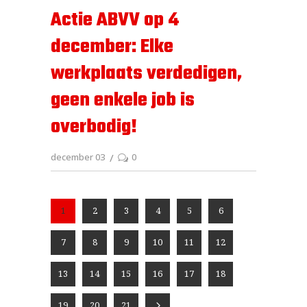
Actie ABVV op 4
december: Elke
werkplaats verdedigen,
geen enkele job is
overbodig!
december 03
0
1
2
3
4
5
6
7
8
9
10
11
12
13
14
15
16
17
18
19
20
21