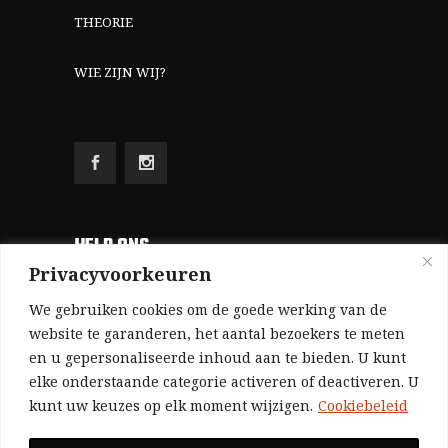
THEORIE
WIE ZIJN WIJ?
HELP ONS
Privacyvoorkeuren
Aangezien we volledig zelf gefinancierd zijn
We gebruiken cookies om de goede werking van de
(zonder subsidies, zonder commerciële
website te garanderen, het aantal bezoekers te meten
en u gepersonaliseerde inhoud aan te bieden. U kunt
advertenties en zonder rijke sponsors), zijn we
elke onderstaande categorie activeren of deactiveren. U
voor de publicatie van ons tijdschrift uitsluitend
kunt uw keuzes op elk moment wijzigen.
Cookiebeleid
afhankelijk van de financiële steun van onze
sympathisanten.