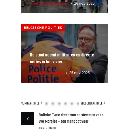
door RCO Antwerpen
26 nov 2025
BELGISCHE POLITIEK
De staat neemt militanten en directe
acties in het vizier
door Kyle Michiels
25 nov 2025
VORIG ARTIKEL
VOLGEND ARTIKEL
Bolivia: Twee derde van de stemmen voor
Evo Morales - een mandaat voor
socialisme