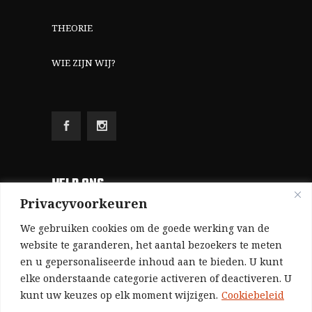
THEORIE
WIE ZIJN WIJ?
HELP ONS
Privacyvoorkeuren
Aangezien we volledig zelf gefinancierd zijn
We gebruiken cookies om de goede werking van de
(zonder subsidies, zonder commerciële
website te garanderen, het aantal bezoekers te meten
en u gepersonaliseerde inhoud aan te bieden. U kunt
advertenties en zonder rijke sponsors), zijn we
elke onderstaande categorie activeren of deactiveren. U
voor de publicatie van ons tijdschrift uitsluitend
kunt uw keuzes op elk moment wijzigen.
Cookiebeleid
afhankelijk van de financiële steun van onze