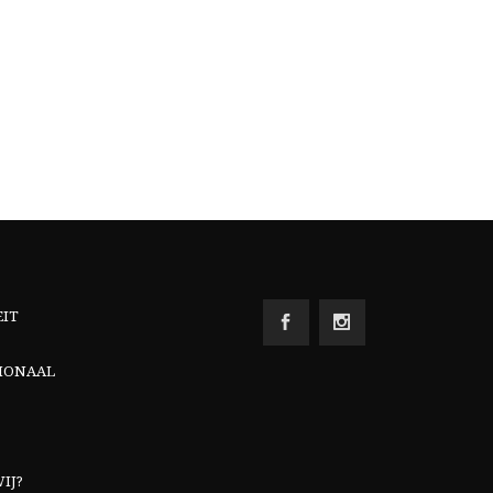
EIT
IONAAL
IJ?