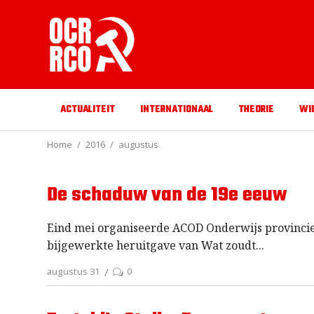
ACTUALITEIT
INTERNATIONAAL
THEORIE
WI
Home
2016
augustus
De schaduw van de 19e eeuw
Eind mei organiseerde ACOD Onderwijs provincie
bijgewerkte heruitgave van Wat zoudt
augustus 31
0