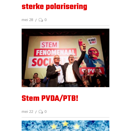
sterke polarisering
mei 28
0
Stem PVDA/PTB!
mei 22
0