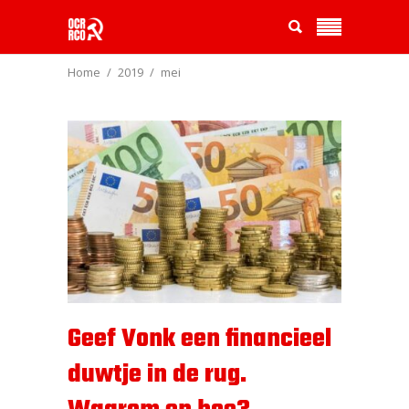
Home
2019
mei
Geef Vonk een financieel
duwtje in de rug.