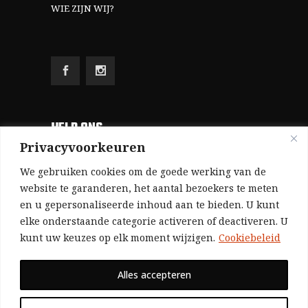
WIE ZIJN WIJ?
HELP ONS
Privacyvoorkeuren
Aangezien we volledig zelf gefinancierd zijn
We gebruiken cookies om de goede werking van de
(zonder subsidies, zonder commerciële
website te garanderen, het aantal bezoekers te meten
en u gepersonaliseerde inhoud aan te bieden. U kunt
advertenties en zonder rijke sponsors), zijn we
elke onderstaande categorie activeren of deactiveren. U
voor de publicatie van ons tijdschrift uitsluitend
kunt uw keuzes op elk moment wijzigen.
Cookiebeleid
afhankelijk van de financiële steun van onze
sympathisanten.
Alles accepteren
Bij voorbaat dank voor uw solidariteit.