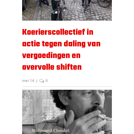
Koerierscollectief in
actie tegen daling van
vergoedingen en
overvolle shiften
mei 14
0