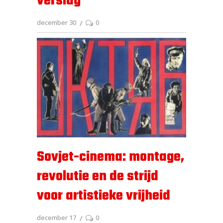
verslag
december 30
0
Sovjet-cinema: montage,
revolutie en de strijd
voor artistieke vrijheid
december 17
0