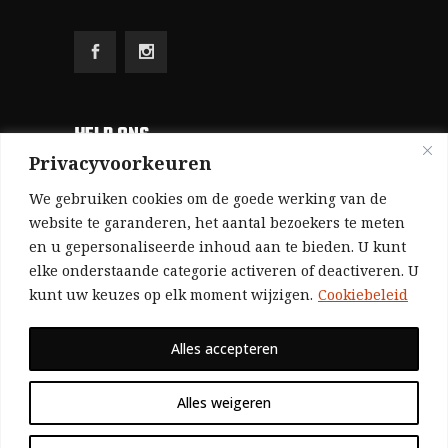
HELP ONS
Privacyvoorkeuren
Aangezien we volledig zelf gefinancierd zijn
We gebruiken cookies om de goede werking van de
(zonder subsidies, zonder commerciële
website te garanderen, het aantal bezoekers te meten
en u gepersonaliseerde inhoud aan te bieden. U kunt
advertenties en zonder rijke sponsors), zijn we
elke onderstaande categorie activeren of deactiveren. U
voor de publicatie van ons tijdschrift uitsluitend
kunt uw keuzes op elk moment wijzigen.
Cookiebeleid
afhankelijk van de financiële steun van onze
sympathisanten.
Alles accepteren
Bij voorbaat dank voor uw solidariteit.
Alles weigeren