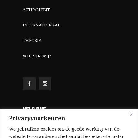
ACTUALITEIT
INTERNATIONAAL
THEORIE
WIE ZIJN WIJ?
HELP ONS
Privacyvoorkeuren
Aangezien we volledig zelf gefinancierd zijn
We gebruiken cookies om de goede werking van de
(zonder subsidies, zonder commerciële
website te garanderen, het aantal bezoekers te meten