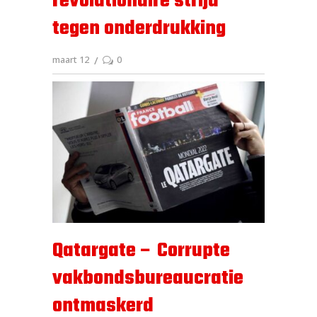
revolutionaire strijd
tegen onderdrukking
maart 12
0
Qatargate – Corrupte
vakbondsbureaucratie
ontmaskerd