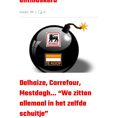
ontmaskerd
maart 28
0
Delhaize, Carrefour,
Mestdagh… “We zitten
allemaal in het zelfde
schuitje”