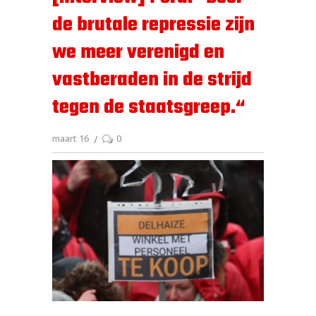
de brutale repressie zijn
we meer verenigd en
vastberaden in de strijd
tegen de staatsgreep.“
maart 16
0