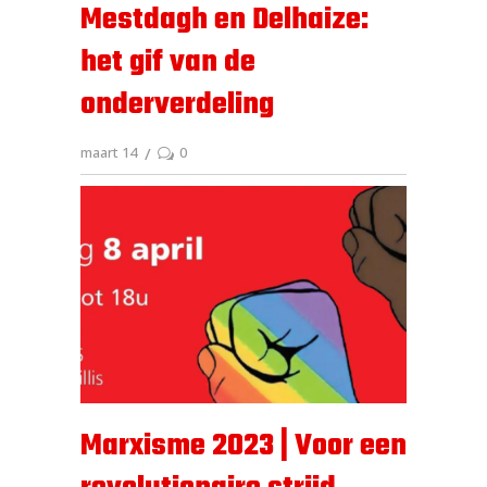
Mestdagh en Delhaize:
het gif van de
onderverdeling
maart 14
0
Marxisme 2023 | Voor een