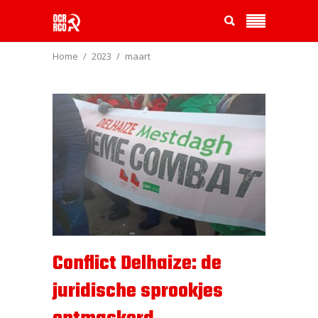
Home
2023
maart
Conflict Delhaize: de
juridische sprookjes