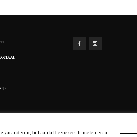
EIT
IONAAL
IJ?
e garanderen, het aantal bezoekers te meten en u