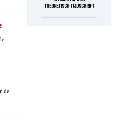
THEORETISCH TIJDSCHRIFT
e
de
en de