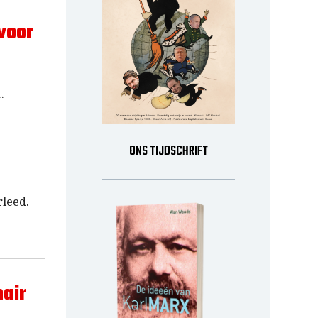
voor
ONS TIJDSCHRIFT
rleed.
air