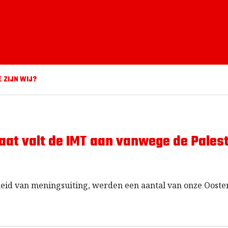
E ZIJN WIJ?
aat valt de IMT aan vanwege de Palest
jheid van meningsuiting, werden een aantal van onze Ooste