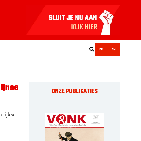
FR
EN
ijnse
ONZE PUBLICATIES
nrijkse