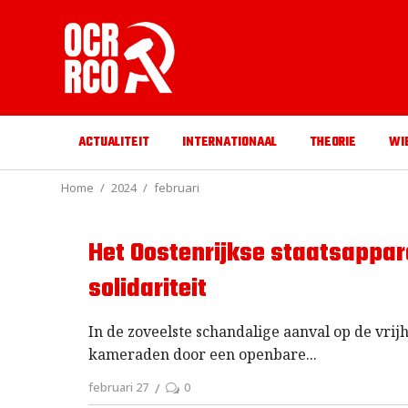
ACTUALITEIT
INTERNATIONAAL
THEORIE
WI
Home
2024
februari
Het Oostenrijkse staatsappar
solidariteit
In de zoveelste schandalige aanval op de vri
kameraden door een openbare
februari 27
0