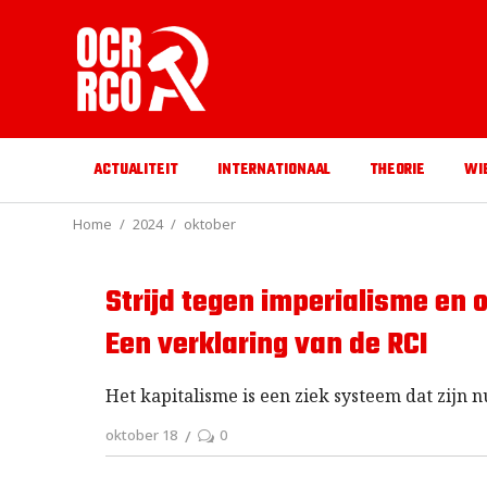
ACTUALITEIT
INTERNATIONAAL
THEORIE
WI
Home
2024
oktober
Strijd tegen imperialisme en o
Een verklaring van de RCI
Het kapitalisme is een ziek systeem dat zijn nu
oktober 18
0