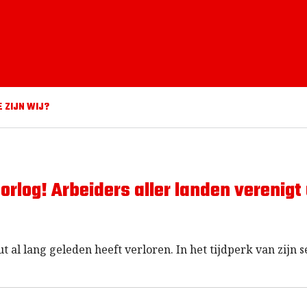
E ZIJN WIJ?
orlog! Arbeiders aller landen verenigt 
t al lang geleden heeft verloren. In het tijdperk van zijn s