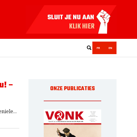
FR
EN
u! –
ONZE PUBLICATIES
eniele