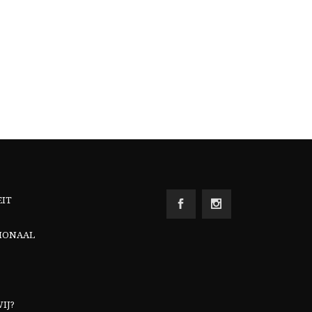
EIT
IONAAL
IJ?