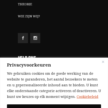
THEORIE
WIE ZIJN WIJ?
HELP ONS
Privacyvoorkeuren
Aangezien we volledig zelf gefinancierd zijn
We gebruiken cookies om de goede werking van de
(zonder subsidies, zonder commerciële
website te garanderen, het aantal bezoekers te meten
en u gepersonaliseerde inhoud aan te bieden. U kunt
advertenties en zonder rijke sponsors), zijn we
elke onderstaande categorie activeren of deactiveren. U
voor de publicatie van ons tijdschrift uitsluitend
kunt uw keuzes op elk moment wijzigen.
Cookiebeleid
afhankelijk van de financiële steun van onze
sympathisanten.