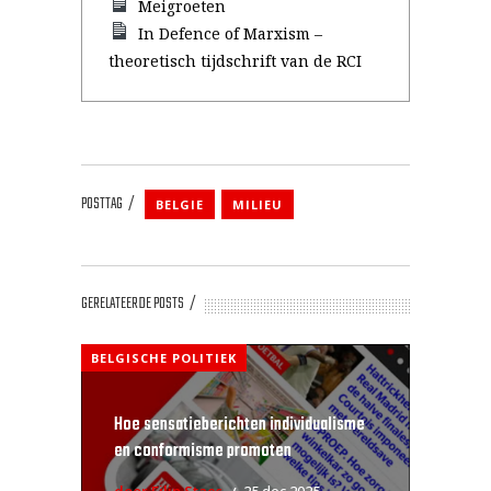
Meigroeten
In Defence of Marxism –
theoretisch tijdschrift van de RCI
POSTTAG
BELGIE
MILIEU
GERELATEERDE POSTS
BELGISCHE POLITIEK
Hoe sensatieberichten individualisme
en conformisme promoten