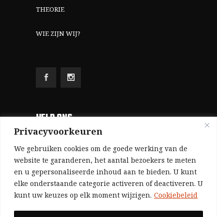
THEORIE
WIE ZIJN WIJ?
HELP ONS
Privacyvoorkeuren
Aangezien we volledig zelf gefinancierd zijn
We gebruiken cookies om de goede werking van de
(zonder subsidies, zonder commerciële
website te garanderen, het aantal bezoekers te meten
en u gepersonaliseerde inhoud aan te bieden. U kunt
advertenties en zonder rijke sponsors), zijn we
elke onderstaande categorie activeren of deactiveren. U
voor de publicatie van ons tijdschrift uitsluitend
kunt uw keuzes op elk moment wijzigen.
Cookiebeleid
afhankelijk van de financiële steun van onze
sympathisanten.