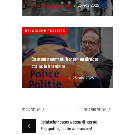
door RCO Antwerpen
26 nov 2025
BELGISCHE POLITIEK
De staat neemt militanten en directe
acties in het vizier
door Kyle Michiels
25 nov 2025
VORIG ARTIKEL
VOLGEND ARTIKEL
Belgische havens wapenvrij: eerste
Shipspotting-actie was succes!