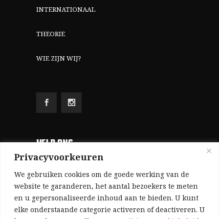
INTERNATIONAAL
THEORIE
WIE ZIJN WIJ?
HELP ONS
Privacyvoorkeuren
Aangezien we volledig zelf gefinancierd zijn
We gebruiken cookies om de goede werking van de
(zonder subsidies, zonder commerciële
website te garanderen, het aantal bezoekers te meten
en u gepersonaliseerde inhoud aan te bieden. U kunt
advertenties en zonder rijke sponsors), zijn we
elke onderstaande categorie activeren of deactiveren. U
voor de publicatie van ons tijdschrift uitsluitend