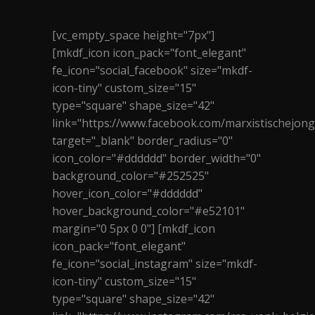
[vc_empty_space height="7px"]
[mkdf_icon icon_pack="font_elegant"
fe_icon="social_facebook" size="mkdf-
icon-tiny" custom_size="15"
type="square" shape_size="42"
link="https://www.facebook.com/marxistischejon
target="_blank" border_radius="0"
icon_color="#dddddd" border_width="0"
background_color="#252525"
hover_icon_color="#dddddd"
hover_background_color="#e52101"
margin="0 5px 0 0"] [mkdf_icon
icon_pack="font_elegant"
fe_icon="social_instagram" size="mkdf-
icon-tiny" custom_size="15"
type="square" shape_size="42"