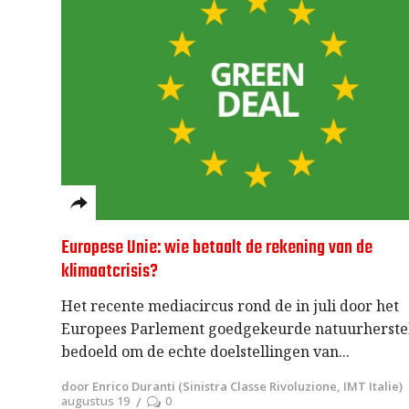
Europese Unie: wie betaalt de rekening van de
klimaatcrisis?
Het recente mediacircus rond de in juli door het
Europees Parlement goedgekeurde natuurherstel
bedoeld om de echte doelstellingen van
door Enrico Duranti (Sinistra Classe Rivoluzione, IMT Italie)
augustus 19
0