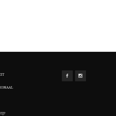
EIT
IONAAL
IJ?