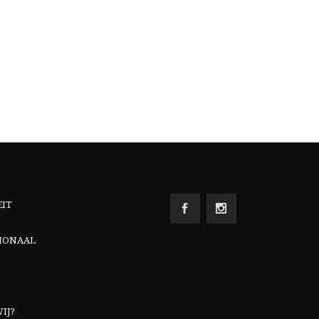
EIT
IONAAL
IJ?