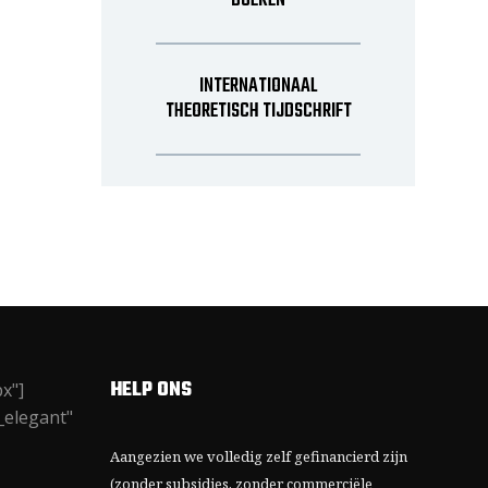
BOEKEN
INTERNATIONAAL
THEORETISCH TIJDSCHRIFT
HELP ONS
x"]
_elegant"
Aangezien we volledig zelf gefinancierd zijn
(zonder subsidies, zonder commerciële