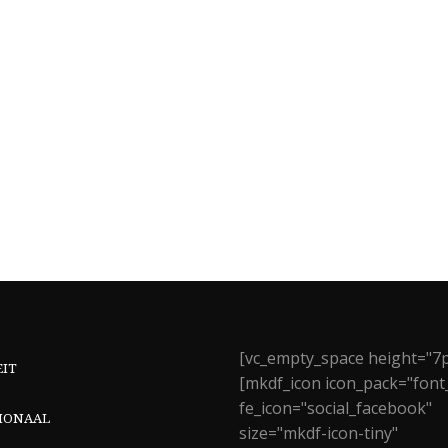
[vc_empty_space height="7p
EIT
[mkdf_icon icon_pack="font
fe_icon="social_facebook"
IONAAL
size="mkdf-icon-tiny"