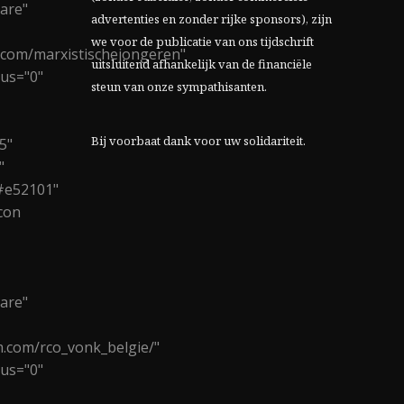
are"
advertenties en zonder rijke sponsors), zijn
we voor de publicatie van ons tijdschrift
.com/marxistischejongeren"
uitsluitend afhankelijk van de financiële
ius="0"
steun van onze sympathisanten.
Bij voorbaat dank voor uw solidariteit.
5"
"
#e52101"
con
are"
m.com/rco_vonk_belgie/"
ius="0"