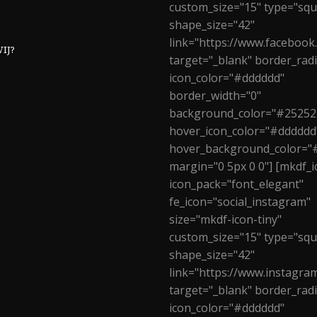
custom_size="15" type="squ
shape_size="42"
link="https://www.facebook
IJ?
target="_blank" border_rad
icon_color="#dddddd"
border_width="0"
background_color="#25252
hover_icon_color="#dddddd
hover_background_color="
margin="0 5px 0 0"] [mkdf_i
icon_pack="font_elegant"
fe_icon="social_instagram"
size="mkdf-icon-tiny"
custom_size="15" type="squ
shape_size="42"
link="https://www.instagra
target="_blank" border_rad
icon_color="#dddddd"