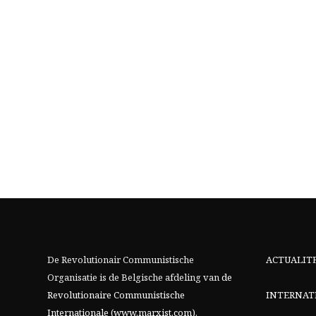
De Revolutionair Communistische
ACTUALIT
Organisatie is de Belgische afdeling van
de
Revolutionaire Communistische
INTERNAT
Internationale (www.marxist.com)
.