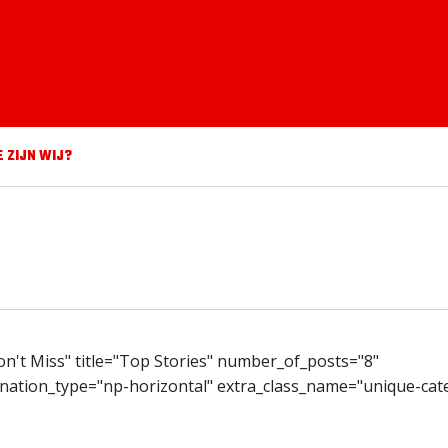
E ZIJN WIJ?
n't Miss" title="Top Stories" number_of_posts="8"
nation_type="np-horizontal" extra_class_name="unique-cat