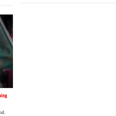
ning
nd.