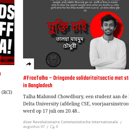
n
#FreeTalha – Dringende solidariteitsactie met s
in Bangladesh
 (RCI)
Talha Mahmud Chowdhury, een student aan de 
Delta University (afdeling CSE, voorjaarsinstro
werd op 17 juli om 20.48
door Revolutionaire Communistische Internationale
augustus 07
0