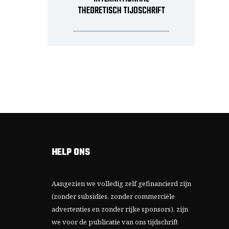
THEORETISCH TIJDSCHRIFT
HELP ONS
Aangezien we volledig zelf gefinancierd zijn
(zonder subsidies, zonder commerciële
advertenties en zonder rijke sponsors), zijn
we voor de publicatie van ons tijdschrift