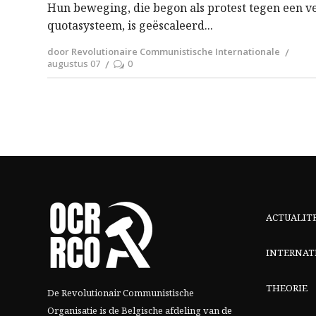
Hun beweging, die begon als protest tegen een v
quotasysteem, is geëscaleerd
door Revolutionaire Communistische Internationale
augustus 07
0
ACTUALIT
INTERNAT
THEORIE
De Revolutionair Communistische
Organisatie is de Belgische afdeling van
de