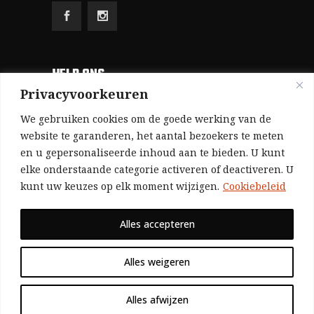
HELP ONS
Privacyvoorkeuren
Aangezien we volledig zelf gefinancierd zijn
We gebruiken cookies om de goede werking van de
(zonder subsidies, zonder commerciële
website te garanderen, het aantal bezoekers te meten
en u gepersonaliseerde inhoud aan te bieden. U kunt
advertenties en zonder rijke sponsors), zijn we
elke onderstaande categorie activeren of deactiveren. U
voor de publicatie van ons tijdschrift uitsluitend
kunt uw keuzes op elk moment wijzigen.
Cookiebeleid
afhankelijk van de financiële steun van onze
sympathisanten.
Alles accepteren
Bij voorbaat dank voor uw solidariteit.
Alles weigeren
Alles afwijzen