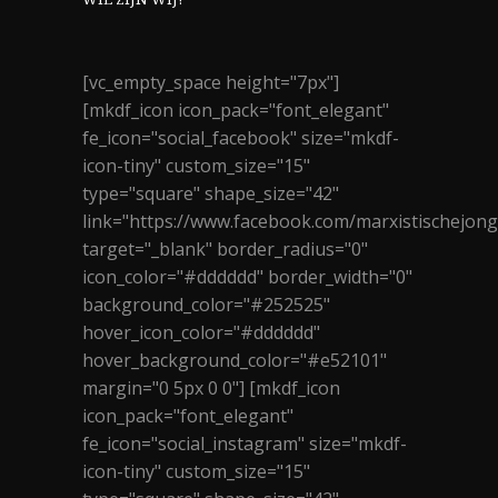
[vc_empty_space height="7px"]
[mkdf_icon icon_pack="font_elegant"
fe_icon="social_facebook" size="mkdf-
icon-tiny" custom_size="15"
type="square" shape_size="42"
link="https://www.facebook.com/marxistischejon
target="_blank" border_radius="0"
icon_color="#dddddd" border_width="0"
background_color="#252525"
hover_icon_color="#dddddd"
hover_background_color="#e52101"
margin="0 5px 0 0"] [mkdf_icon
icon_pack="font_elegant"
fe_icon="social_instagram" size="mkdf-
icon-tiny" custom_size="15"