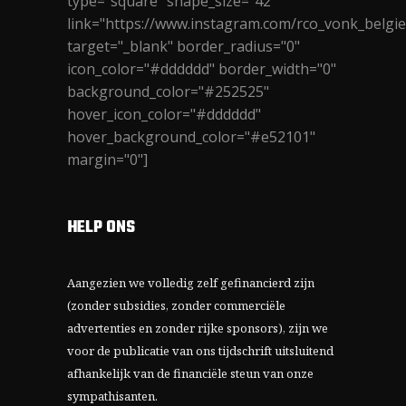
type="square" shape_size="42"
link="https://www.instagram.com/rco_vonk_belgie
target="_blank" border_radius="0"
icon_color="#dddddd" border_width="0"
background_color="#252525"
hover_icon_color="#dddddd"
hover_background_color="#e52101"
margin="0"]
HELP ONS
Aangezien we volledig zelf gefinancierd zijn
(zonder subsidies, zonder commerciële
advertenties en zonder rijke sponsors), zijn we
voor de publicatie van ons tijdschrift uitsluitend
afhankelijk van de financiële steun van onze
sympathisanten.