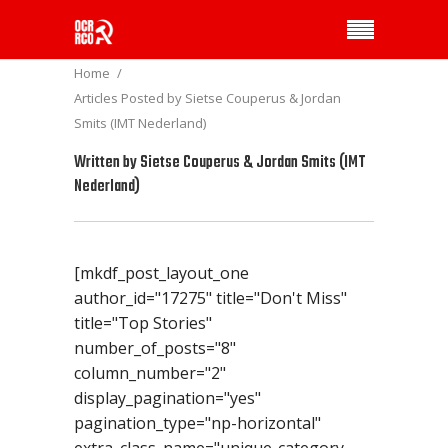
Home
Articles Posted by Sietse Couperus & Jordan
Smits (IMT Nederland)
Written by
Sietse Couperus & Jordan Smits (IMT
Nederland)
[mkdf_post_layout_one
author_id="17275" title="Don't Miss"
title="Top Stories"
number_of_posts="8"
column_number="2"
display_pagination="yes"
pagination_type="np-horizontal"