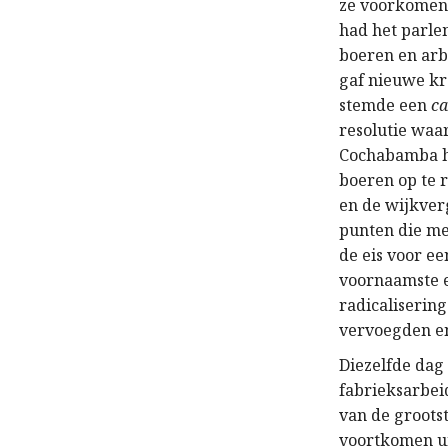
ze voorkomen 
had het parle
boeren en arb
gaf nieuwe kr
stemde een
ca
resolutie waar
Cochabamba he
boeren op te 
en de wijkver
punten die me
de eis voor e
voornaamste ei
radicalisering
vervoegden en
Diezelfde dag
fabrieksarbei
van de grootst
voortkomen ui