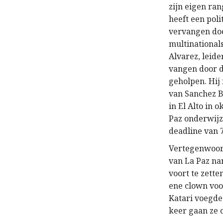
zijn eigen ran
heeft een pol
vervangen doo
multinational
Alvarez, leide
vangen door d
geholpen. Hij
van Sanchez B
in El Alto in 
Paz onderwijz
deadline van 7
Vertegenwoord
van La Paz na
voort te zett
ene clown voo
Katari voegde
keer gaan ze 