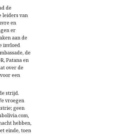
ad de
 leiders van
uvre en
ngen er
maken aan de
e invloed
ambassade, de
OR, Patana en
aat over de
 voor een
e strijd.
 We vroegen
strie; geen
sbolivia.com,
 macht hebben,
et einde, toen