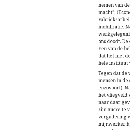
nemen van de 
macht”. (Econo
Fabrieksarbeid
mobilisatie. 
werkgelegenhe
ons doodt. De 
Een van de be
dat het niet d
hele instituut
Tegen dat de 
mensen in de 
enzovoort). Na
het vliegveld
naar daar gev
zijn Sucre te
vergadering w
mijnwerker ha