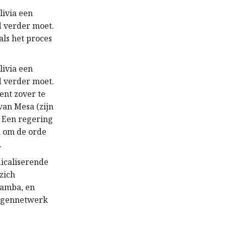
livia een
d verder moet.
ls het proces
livia een
d verder moet.
ent zover te
van Mesa (zijn
. Een regering
d om de orde
.
dicaliserende
zich
abamba, en
wegennetwerk