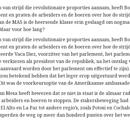
 van strijd die revolutionaire proporties aannam, heeft Bo
ent en praten de arbeiders en de boeren over hoe de strij
an de MAS is de heersende klasse erin geslaagd om nogmaa
 Maar voor hoe lang?
 van strijd die revolutionaire proporties aannam, heeft Bo
ent en praten de arbeiders en de boeren over hoe de strij
beerde Vaca Diez, voorzitter van het parlement, het parlem
 verkiezen als president van de republiek, na het ontslag 
 aanvaard worden door het parlement om effectief te zijn)
 zou betekend hebben dat het leger erop uitgestuurd wer
. Dit was de voorkeursoptie van de Amerikaanse ambassade
an Mesa heeft bewezen dat ze niet in staat is de almaar ra
arbeiders en boeren te stoppen. De stakersbeweging had 
El Alto en La Paz tot andere regio’s, zoals Potosi en Coch
rsperden de weg op meer dan honderd punten over het 