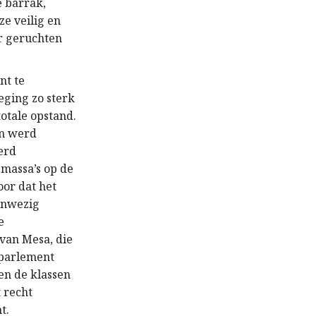
e barrak,
ze veilig en
r geruchten
nt te
eging zo sterk
otale opstand.
en werd
erd
 massa’s op de
oor dat het
aanwezig
e
 van Mesa, die
 parlement
en de klassen
t recht
t.