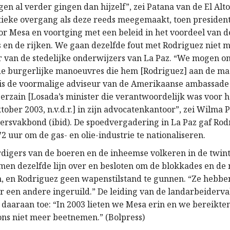
gen al verder gingen dan hijzelf”, zei Patana van de El Alto
itieke overgang als deze reeds meegemaakt, toen preside
r Mesa en voortging met een beleid in het voordeel van d
s en de rijken. We gaan dezelfde fout met Rodriguez niet m
r van de stedelijke onderwijzers van La Paz. “We mogen on
e burgerlijke manoeuvres die hem [Rodriguez] aan de m
 is de voormalige adviseur van de Amerikaanse ambassade
erzain [Losada’s minister die verantwoordelijk was voor 
oktober 2003, n.v.d.r.] in zijn advocatenkantoor”, zei Wilma 
ersvakbond (ibid). De spoedvergadering in La Paz gaf Rod
2 uur om de gas- en olie-industrie te nationaliseren.
igers van de boeren en de inheemse volkeren in de twint
men dezelfde lijn over en besloten om de blokkades en de 
en, en Rodriguez geen wapenstilstand te gunnen. “Ze hebb
r een andere ingeruild.” De leiding van de landarbeider
 daaraan toe: “In 2003 lieten we Mesa erin en we bereikten
ons niet meer beetnemen.” (Bolpress)