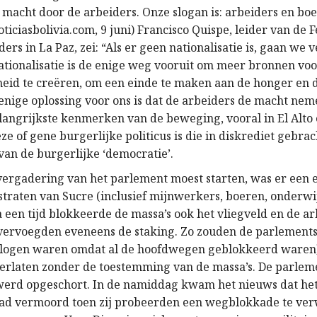
macht door de arbeiders. Onze slogan is: arbeiders en bo
ticiasbolivia.com, 9 juni) Francisco Quispe, leider van de 
ers in La Paz, zei: “Als er geen nationalisatie is, gaan we
Nationalisatie is de enige weg vooruit om meer bronnen vo
id te creëren, om een einde te maken aan de honger en d
enige oplossing voor ons is dat de arbeiders de macht neme
langrijkste kenmerken van de beweging, vooral in El Alto e
eze of gene burgerlijke politicus is die in diskrediet gebrac
 van de burgerlijke ‘democratie’.
vergadering van het parlement moest starten, was er een
straten van Sucre (inclusief mijnwerkers, boeren, onderwi
 een tijd blokkeerde de massa’s ook het vliegveld en de a
 vervoegden eveneens de staking. Zo zouden de parlements
logen waren omdat al de hoofdwegen geblokkeerd waren) 
 verlaten zonder de toestemming van de massa’s. De parlem
erd opgeschort. In de namiddag kwam het nieuws dat het
d vermoord toen zij probeerden een wegblokkade te ver