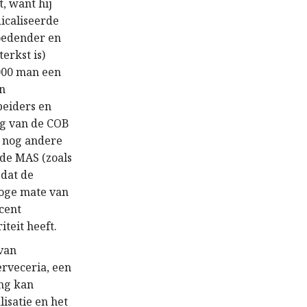
, want hij
dicaliseerde
oedender en
erkst is)
.000 man een
an
beiders en
ng van de COB
k nog andere
de MAS (zoals
 dat de
 hoge mate van
ecent
teit heeft.
 van
erveceria, een
ing kan
isatie en het