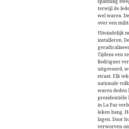
spanning stee
terwijl de le
wel waren. De
over een milit
Uiteindelijk 
installeren. 
geradicalisee
Tijdens een z
Rodriguez ver
uitgevoerd, w
straat. Elk t
nationale vol
waren deden he
presidentiële
in La Paz ver
leken bang. H
lagen. Door hu
verworven om 