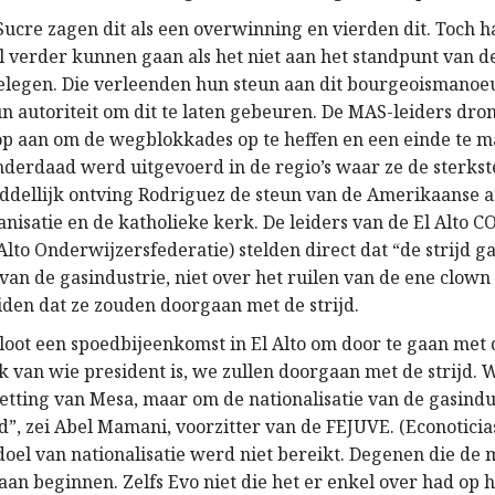
Sucre zagen dit als een overwinning en vierden dit. Toch h
 verder kunnen gaan als het niet aan het standpunt van de
legen. Die verleenden hun steun aan dit bourgeoismanoe
n autoriteit om dit te laten gebeuren. De MAS-leiders dro
op aan om de wegblokkades op te heffen en een einde te 
inderdaad werd uitgevoerd in de regio’s waar ze de sterkst
dellijk ontving Rodriguez de steun van de Amerikaanse 
nisatie en de katholieke kerk. De leiders van de El Alto C
Alto Onderwijzersfederatie) stelden direct dat “de strijd g
 van de gasindustrie, niet over het ruilen van de ene clown
iden dat ze zouden doorgaan met de strijd.
loot een spoedbijeenkomst in El Alto om door te gaan met d
k van wie president is, we zullen doorgaan met de strijd.
zetting van Mesa, maar om de nationalisatie van de gasindu
d”, zei Abel Mamani, voorzitter van de FEJUVE. (Econoticia
 doel van nationalisatie werd niet bereikt. Degenen die de
 aan beginnen. Zelfs Evo niet die het er enkel over had op h