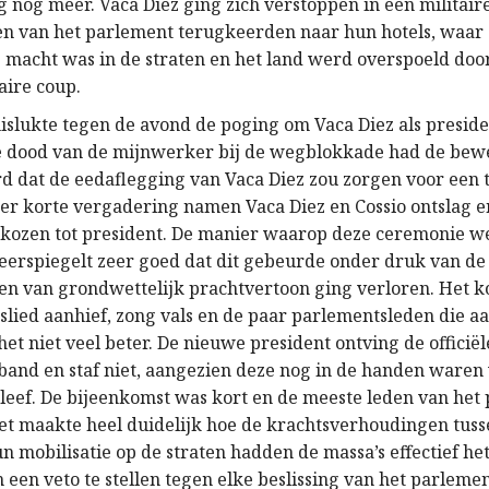
g nog meer. Vaca Diez ging zich verstoppen in een militair
den van het parlement terugkeerden naar hun hotels, waar 
 macht was in de straten en het land werd overspoeld doo
aire coup.
mislukte tegen de avond de poging om Vaca Diez als preside
De dood van de mijnwerker bij de wegblokkade had de bew
rd dat de eedaflegging van Vaca Diez zou zorgen voor een t
eer korte vergadering namen Vaca Diez en Cossio ontslag 
kozen tot president. De manier waarop deze ceremonie w
eerspiegelt zeer goed dat dit gebeurde onder druk van de
eken van grondwettelijk prachtvertoon ging verloren. Het k
kslied aanhief, zong vals en de paar parlementsleden die 
t niet veel beter. De nieuwe president ontving de officiël
 band en staf niet, aangezien deze nog in de handen waren
bleef. De bijeenkomst was kort en de meeste leden van het
et maakte heel duidelijk hoe de krachtsverhoudingen tuss
n mobilisatie op de straten hadden de massa’s effectief he
een veto te stellen tegen elke beslissing van het parlemen