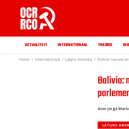
ACTUALITEIT
INTERNATIONAAL
THEORIE
WI
Home
Internationaal
Latijns-Amerika
Bolivia: nieuwe p
Bolivia:
parlemen
door Jorge Marti
LATIJNS-AME