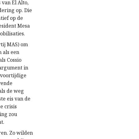
van El Alto,
ering op. Die
tief op de
resident Mesa
bilisaties.
rtij MAS) om
n als een
ls Cossio
 argument in
 voortijdige
evende
als de weg
te eis van de
e crisis
ing zou
t.
ren. Zo wilden