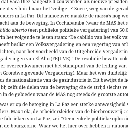
dat Vaca Diez aangesteld zou worden als nieuwe president
ment verhuisd naar het ‘veiligere’ Sucre, weg van de gera
eiders in La Paz. Dit manoeuvre maakte de massa’s nog w
acht aan de beweging. In Cochabamba (waar de MAS het st
bildo abierto
(een publieke politieke vergadering) van 60
in het volgende te lezen staan: “De cabildo van het volk v
eft beslist een Volksvergadering en een regering van ar
richten, naar het voorbeeld van de Uitgebreide Vergaderi
gaderingen van El Alto (FEJUVE).” De resolutie bevatte oo
er overeenkwamen met het standpunt van de leiding van 
en Grondwetgevende Vergadering). Maar het was duidelijk
s de nationalisatie van de gasindustrie is. Dit bewijst de
 bij zelfs die delen van de beweging die de strijd slechts r
 in de gebieden waar de MAS nog steeds de grootste autori
 was er op de betoging in La Paz een sterke aanwezigheid
ders. Max Tola, de arbeidersleider van de bierbrouwerij C
e fabrieken van La Paz, zei: “Geen enkele politieke oploss
t de bourgeoisie. Waar we het hier over hebben is national