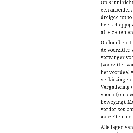
Op 8 juni rich
een arbeiders
dreigde uit t
heerschappij 
af te zetten e
Op hun beurt 
de voorzitter 
vervanger voo
(voorzitter v
het voordeel v
verkiezingen u
Vergadering (
vooruit) en ev
beweging). Mes
verder zou a
aanzetten om s
Alle lagen va