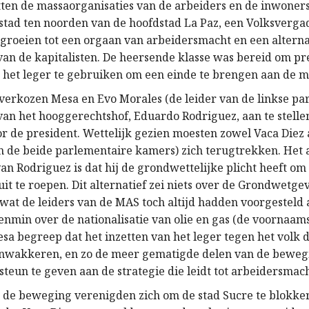
tten de massaorganisaties van de arbeiders en de inwoners 
stad ten noorden van de hoofdstad La Paz, een Volksvergad
e groeien tot een orgaan van arbeidersmacht en een alterna
van de kapitalisten. De heersende klasse was bereid om p
n het leger te gebruiken om een einde te brengen aan de mo
verkozen Mesa en Evo Morales (de leider van de linkse pa
van het hooggerechtshof, Eduardo Rodriguez, aan te stelle
r de president. Wettelijk gezien moesten zowel Vaca Diez a
an de beide parlementaire kamers) zich terugtrekken. Het
an Rodriguez is dat hij de grondwettelijke plicht heeft om
it te roepen. Dit alternatief zei niets over de Grondwetg
wat de leiders van de MAS toch altijd hadden voorgesteld 
enmin over de nationalisatie van olie en gas (de voornaams
a begreep dat het inzetten van het leger tegen het volk d
anwakkeren, en zo de meer gematigde delen van de beweg
teun te geven aan de strategie die leidt tot arbeidersmach
n de beweging verenigden zich om de stad Sucre te blokke