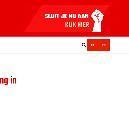
FR
EN
ng in