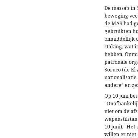
De massa’s in 
beweging veel
de MAS had ge
gebruikten hu
onmiddellijk 
staking, wat 
hebben. Onmid
patronale orga
Soruco (de El 
nationalisatie
andere” en ze
Op 10 juni bes
“Onafhankelij
niet om de af
wapenstilstan
10 juni). “Het
willen er niet