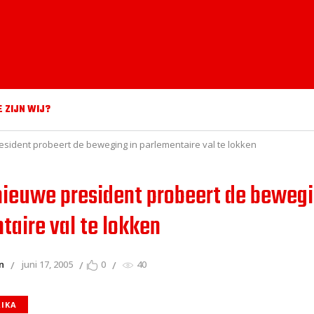
E ZIJN WIJ?
resident probeert de beweging in parlementaire val te lokken
 nieuwe president probeert de bewegi
taire val te lokken
n
juni 17, 2005
0
40
RIKA