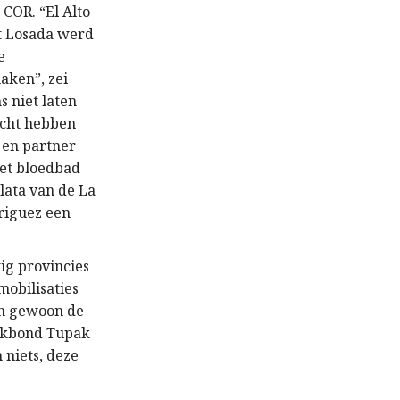
 COR. “El Alto
nt Losada werd
e
aken”, zei
s niet laten
acht hebben
 en partner
het bloedbad
Plata van de La
riguez een
ig provincies
mobilisaties
en gewoon de
vakbond Tupak
 niets, deze