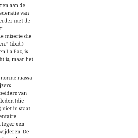
eren aan de
Federatie van
 verder met de
or
e miserie die
n.” (ibid.)
n La Paz, is
ht is, maar het
 enorme massa
jzers
rbeiders van
leden (die
niet in staat
entaire
 leger een
wijderen. De