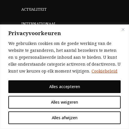
ACTUALITEIT
INTERNATIONAAL
Privacyvoorkeuren
THEORIE
We gebruiken cookies om de goede werking van de
website te garanderen, het aantal bezoekers te meten
WIE ZIJN WIJ?
en u gepersonaliseerde inhoud aan te bieden. U kunt
elke onderstaande categorie activeren of deactiveren. U
kunt uw keuzes op elk moment wijzigen.
Cookiebeleid
Alles accepteren
HELP ONS
Alles weigeren
Alles afwijzen
Aangezien we volledig zelf gefinancierd zijn
(zonder subsidies, zonder commerciële