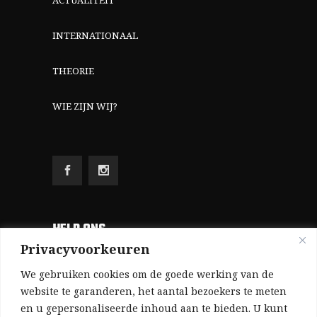
INTERNATIONAAL
THEORIE
WIE ZIJN WIJ?
HELP ONS
Privacyvoorkeuren
Aangezien we volledig zelf gefinancierd zijn
We gebruiken cookies om de goede werking van de
(zonder subsidies, zonder commerciële
website te garanderen, het aantal bezoekers te meten
en u gepersonaliseerde inhoud aan te bieden. U kunt
advertenties en zonder rijke sponsors), zijn we