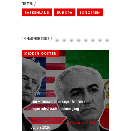
POSTTAG
BASKENLAND
EUROPA
JONGEREN
GERELATEERDE POSTS
MIDDEN-OOSTEN
Iran – tussen massaprotesten en
imperialistische inmenging
door Revolutionair
Communistische Organisatie (RCO)
02 jan 2026