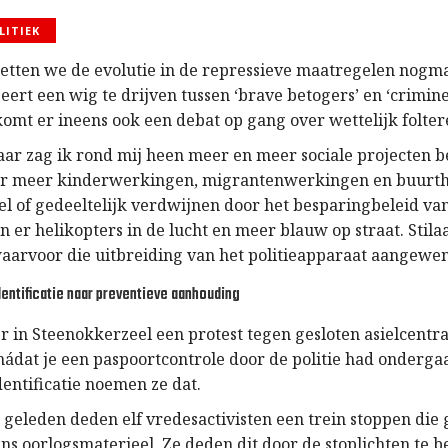
LITIEK
 zetten we de evolutie in de repressieve maatregelen nogma
ert een wig te drijven tussen ‘brave betogers’ en ‘criminel
omt er ineens ook een debat op gang over wettelijk folter
jaar zag ik rond mij heen meer en meer sociale projecten 
r meer kinderwerkingen, migrantenwerkingen en buurt
l of gedeeltelijk verdwijnen door het besparingbeleid van
n er helikopters in de lucht en meer blauw op straat. Stil
waarvoor die uitbreiding van het politieapparaat aangewe
dentificatie naar preventieve aanhouding
 in Steenokkerzeel een protest tegen gesloten asielcentra
ádat je een paspoortcontrole door de politie had ondergaa
entificatie noemen ze dat.
geleden deden elf vredesactivisten een trein stoppen die
s oorlogsmaterieel. Ze deden dit door de stoplichten te 