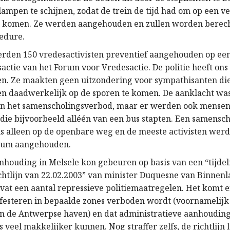
lampen te schijnen, zodat de trein de tijd had om op een v
 te komen. Ze werden aangehouden en zullen worden berech
edure.
rden 150 vredesactivisten preventief aangehouden op ee
actie van het Forum voor Vredesactie. De politie heeft ons
en. Ze maakten geen uitzondering voor sympathisanten die
en daadwerkelijk op de sporen te komen. De aanklacht wa
an het samenscholingsverbod, maar er werden ook mense
ie bijvoorbeeld alléén van een bus stapten. Een samensc
s alleen op de openbare weg en de meeste activisten werd
rum aangehouden.
nhouding in Melsele kon gebeuren op basis van een “tijdel
htlijn van 22.02.2003” van minister Duquesne van Binnen
evat een aantal repressieve politiemaatregelen. Het komt e
festeren in bepaalde zones verboden wordt (voornamelijk
 de Antwerpse haven) en dat administratieve aanhoudin
veel makkelijker kunnen. Nog straffer zelfs, de richtlijn l