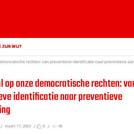
E ZIJN WIJ?
emocratische rechten: van preventieve identificatie naar preventieve a
l op onze democratische rechten: va
eve identificatie naar preventieve
ing
maart 17, 2003
0
49