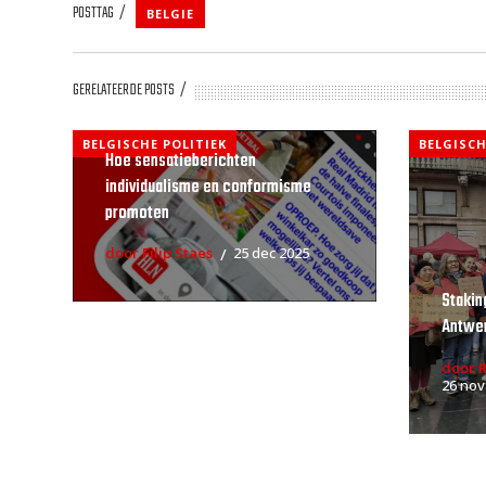
POSTTAG
BELGIE
GERELATEERDE POSTS
BELGISCHE POLITIEK
BELGISCH
Hoe sensatieberichten
individualisme en conformisme
promoten
door Filip Staes
25 dec 2025
Stakin
Antwe
door 
26 nov