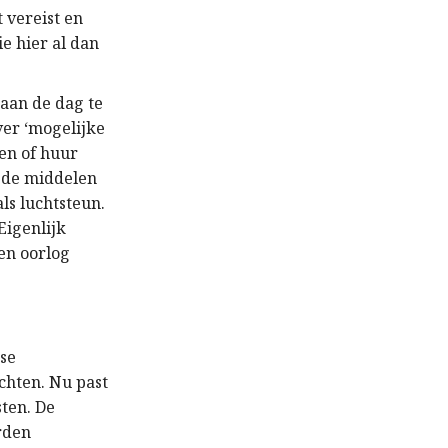
 vereist en
ie hier al dan
aan de dag te
ver ‘mogelijke
en of huur
n de middelen
ls luchtsteun.
Eigenlijk
en oorlog
ese
chten. Nu past
sten. De
rden