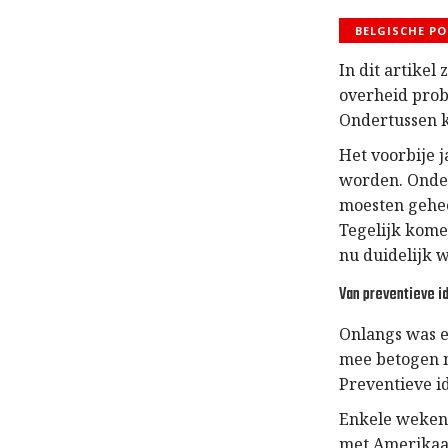
BELGISCHE PO
In dit artikel
overheid probe
Ondertussen k
Het voorbije 
worden. Onde
moesten gehee
Tegelijk kome
nu duidelijk 
Van preventieve i
Onlangs was er
mee betogen n
Preventieve id
Enkele weken 
met Amerikaan