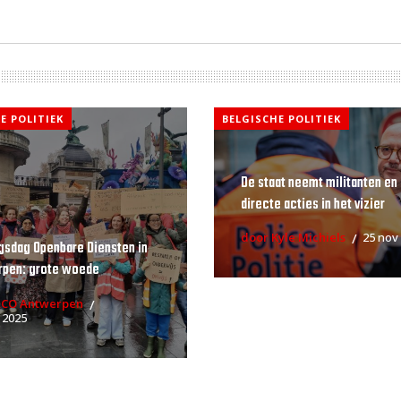
E POLITIEK
BELGISCHE POLITIEK
De staat neemt militanten en
directe acties in het vizier
door Kyle Michiels
25 nov
gsdag Openbare Diensten in
rpen: grote woede
RCO Antwerpen
 2025