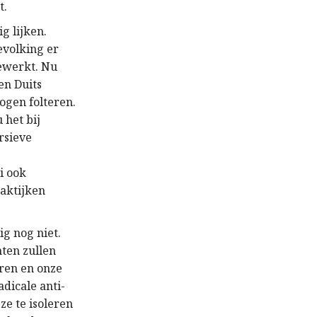
t.
g lijken.
evolking er
gewerkt. Nu
en Duits
ogen folteren.
 het bij
rsieve
i ook
raktijken
ig nog niet.
nten zullen
ren en onze
dicale anti-
ze te isoleren