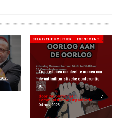
BELGISCHE POLITIEK
EVENEMENT
,
Tien redenen om deel te nemen aan
de antimilitaristische conferentie
 2025
o...
door Revolutionnair
Communistische Organisatie
04 nov 2025