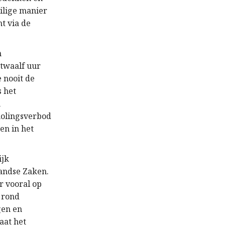
eilige manier
t via de
n
 twaalf uur
 nooit de
s het
n
holingsverbod
en in het
ijk
landse Zaken.
r vooral op
 rond
gen en
aat het