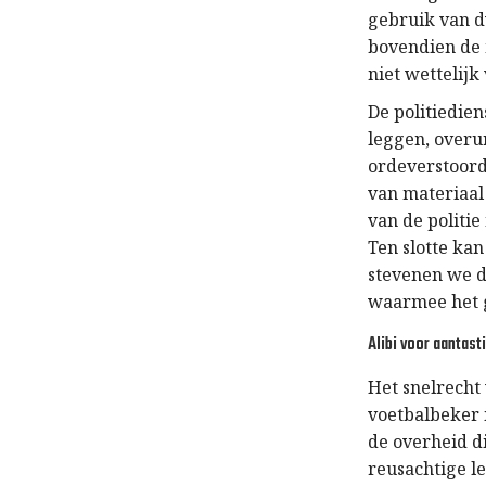
gebruik van d
bovendien de m
niet wettelijk
De politiedie
leggen, overu
ordeverstoord
van materiaal
van de politie
Ten slotte ka
stevenen we d
waarmee het g
Alibi voor aantas
Het snelrecht
voetbalbeker 
de overheid di
reusachtige l