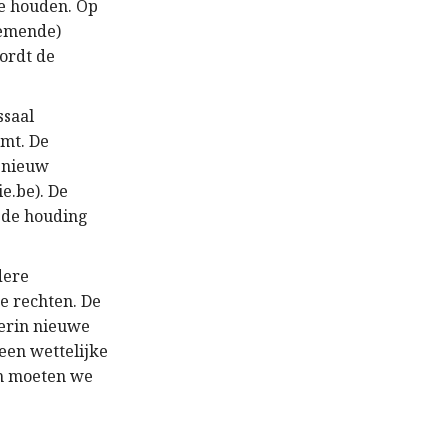
te houden. Op
nemende)
ordt de
ssaal
omt. De
opnieuw
e.be). De
l de houding
dere
e rechten. De
 erin nieuwe
 een wettelijke
om moeten we