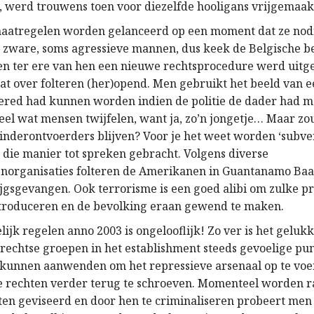
 werd trouwens toen voor diezelfde hooligans vrijgemaak
aatregelen worden gelanceerd op een moment dat ze nodi
n zware, soms agressieve mannen, dus keek de Belgische b
oen ter ere van hen een nieuwe rechtsprocedure werd uit
at over folteren (her)opend. Men gebruikt het beeld van e
gered had kunnen worden indien de politie de dader had m
eel wat mensen twijfelen, want ja, zo’n jongetje… Maar zou
kinderontvoerders blijven? Voor je het weet worden ‘subve
 die manier tot spreken gebracht. Volgens diverse
norganisaties folteren de Amerikanen in Guantanamo Baa
jgsgevangen. Ook terrorisme is een goed alibi om zulke p
troduceren en de bevolking eraan gewend te maken.
lijk regelen anno 2003 is ongelooflijk! Zo ver is het gelukk
t rechtse groepen in het establishment steeds gevoelige pu
 kunnen aanwenden om het repressieve arsenaal op te voe
 rechten verder terug te schroeven. Momenteel worden ra
sten geviseerd en door hen te criminaliseren probeert men 