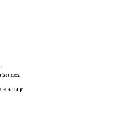
.”
 het zien,
eleid blijft