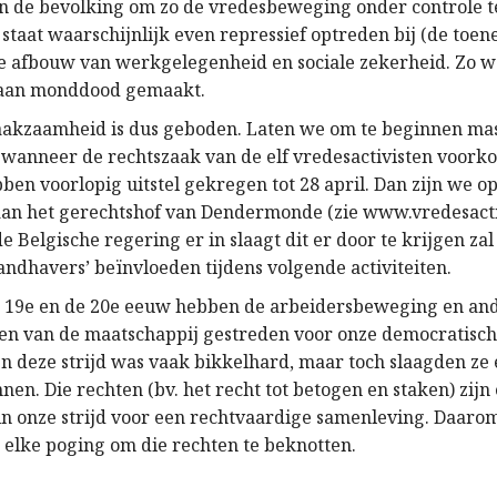
an de bevolking om zo de vredesbeweging onder controle 
 staat waarschijnlijk even repressief optreden bij (de toe
de afbouw van werkgelegenheid en sociale zekerheid. Zo w
ilaan monddood gemaakt.
akzaamheid is dus geboden. Laten we om te beginnen ma
 wanneer de rechtszaak van de elf vredesactivisten voork
ben voorlopig uitstel gekregen tot 28 april. Dan zijn we 
an het gerechtshof van Dendermonde (zie www.vredesacti
 Belgische regering er in slaagt dit er door te krijgen za
andhavers’ beïnvloeden tijdens volgende activiteiten.
 19e en de 20e eeuw hebben de arbeidersbeweging en an
en van de maatschappij gestreden voor onze democratisch
en deze strijd was vaak bikkelhard, maar toch slaagden ze
nen. Die rechten (bv. het recht tot betogen en staken) zijn
n onze strijd voor een rechtvaardige samenleving. Daar
 elke poging om die rechten te beknotten.