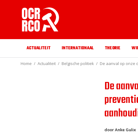
ACTUALITEIT
INTERNATIONAAL
THEORIE
WI
Home
Actualiteit
Belgische politiek
De aanval op onze d
De aanva
preventi
aanhoud
door Anke Gulix