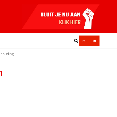
FR
EN
anhouding
n