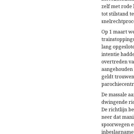
zelf met rode 
tot stilstand
snelrechtproc
Op 1 maart we
trainstoppings
lang opgeslot
intentie hadd
overtreden v
aangehouden d
geldt trouwen
parochiecent
De massale aa
dwingende ric
De richtlijn b
neer dat mani
spoorwegen en
inbeslagnames 