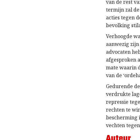
van de rest v
termijn zal de
acties tegen 
bevolking st
Verhoogde wa
aanwezig zijn
advocaten heb
afgesproken a
mate waarin de
van de ‘ordeh
Gedurende de
verdrukte lag
repressie teg
rechten te win
bescherming i
vechten tegen
Auteur