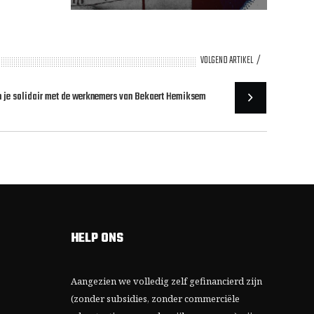
VOLGEND ARTIKEL
 je solidair met de werknemers van Bekaert Hemiksem
HELP ONS
Aangezien we volledig zelf gefinancierd zijn
(zonder subsidies, zonder commerciële