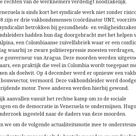
e rechten van de werknemers verdedigt noodzakelijk.
nezuela is sinds kort het syndicale werk niet zonder risic
 zijn er drie vakbondsmensen (coördinator UNT, voorzit
 syndicalist betrokken bij gezondheids- en veiligheidszak
ndsleiders hadden hun dag doorgebracht met het helpen 
 Alpina, een Colombiaanse zuivelfabriek waar er een confli
dag waarbij ze zware politierepressie moesten verdragen,
tse gouverneur van Aragua. Deze moorden werden uitgevo
rs, een praktijk die veel in Colombia wordt toegepast m
n als doelwit. Op 4 december werd er opnieuw een vakb
e bouwsector, vermoord. Deze vakbondsleider werd doodg
jrijdende motor. Twee anderen werden hierbij gewond.
lijk aanvallen vanuit het rechtse kamp om zo de sociale
ngen en de democratie in Venezuela te ondermijnen. Hugo
nderzoek ingesteld naar de daders van deze moorden.
 we om de volgende actualiteitsmotie mee te ondersteune