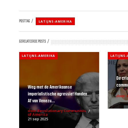
POSTTAG
LATIJNS-AMERIKA
GERELATEERDE POSTS
LATIJNS-AMERIKA
LATIJNS
De cri
commun
Weg met de Amerikaanse
imperialistische agressie! Handen
door 
Af van Venezu...
door Revolutionary Communists
of America
21 sep 2025