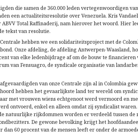
digden die samen de 360.000 leden vertegenwoordigen va
den een actualiteitsresolutie over Venezuela. Kris Vandael
ABVV Total Raffinaderij, nam hierover het woord. Hier lees
e tekst van resolutie.
Centrale hebben we een solidariteitsproject met de Colo
ond. Onze afdeling, de afdeling Antwerpen-Waasland, ho
ent van elke ledenbijdrage af om de bouw te financieren
um van Fensuagro, de syndicale organisatie van landarbei
 afgevaardigden van onze Centrale zijn al in Colombia gewe
ehoord hebben het gevaarlijkste land ter wereld om syndical
daar met vrouwen wiens echtgenoot werd vermoord en m
erd ontvoerd, enkel en alleen omdat zij syndicalist waren
: de natuurlijke rijkdommen worden er verdeeld tussen de 
ondbezitters. De gewone bevolking krijgt het hoofdaandee
 dan 60 procent van de mensen leeft er onder de armoed