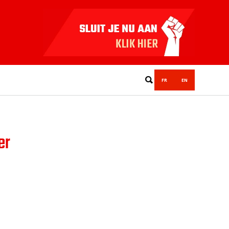
FR
EN
er