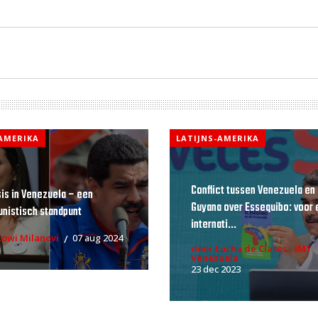
-AMERIKA
LATIJNS-AMERIKA
Conflict tussen Venezuela en
sis in Venezuela – een
Guyana over Essequibo: voor 
istisch standpunt
internati...
Zowi Milanovi
07 aug 2024
door Lucha de Clases - IMT
Venezuela
23 dec 2023