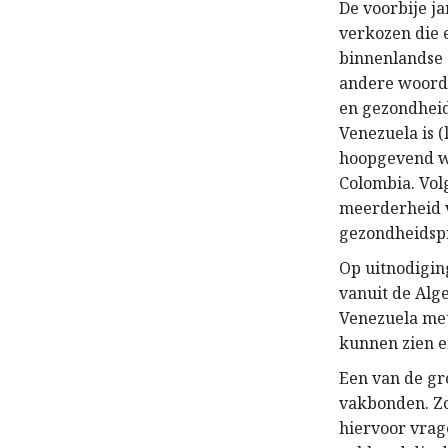
De voorbije ja
verkozen die 
binnenlandse 
andere woorde
en gezondheid
Venezuela is (
hoopgevend we
Colombia. Vol
meerderheid v
gezondheidsp
Op uitnodigin
vanuit de Al
Venezuela met
kunnen zien e
Een van de gr
vakbonden. Zo
hiervoor vrag