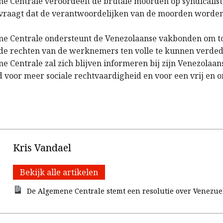
e Centrale veroordeelt de brutale moorden op syndicalist
 vraagt dat de verantwoordelijken van de moorden worde
e Centrale ondersteunt de Venezolaanse vakbonden om to
e rechten van de werknemers ten volle te kunnen verded
e Centrale zal zich blijven informeren bij zijn Venezola
jd voor meer sociale rechtvaardigheid en voor een vrij en 
Kris Vandael
Bekijk alle artikelen
De Algemene Centrale stemt een resolutie over Venezue