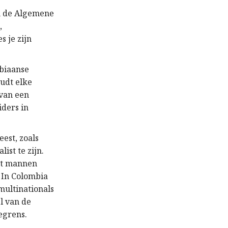
n de Algemene
,
 je zijn
mbiaanse
udt elke
 van een
ders in
est, zoals
ist te zijn.
et mannen
. In Colombia
multinationals
l van de
egrens.