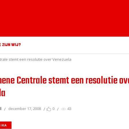
E ZIJN WIJ?
rale stemt een resolutie over Venezuela
ene Centrale stemt een resolutie ov
la
l
december 17, 2008
0
43
RIKA