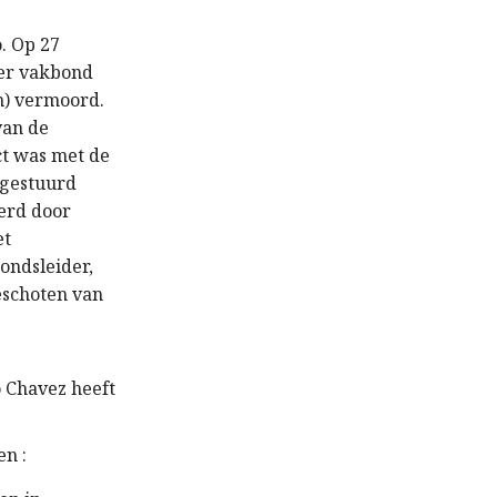
o. Op 27
ter vakbond
en) vermoord.
van de
ct was met de
 gestuurd
erd door
et
ondsleider,
eschoten van
 Chavez heeft
n :