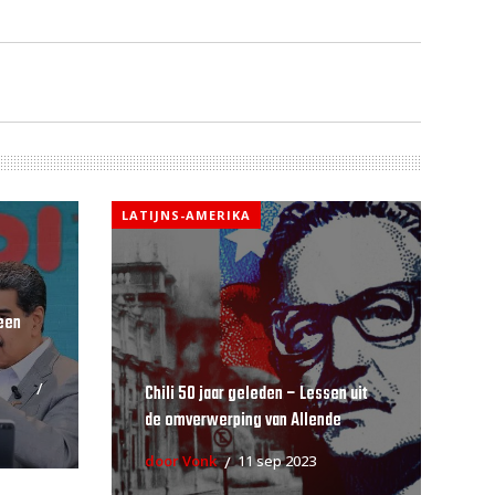
LATIJNS-AMERIKA
een
Chili 50 jaar geleden – Lessen uit
de omverwerping van Allende
door Vonk
11 sep 2023