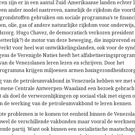
ren zijn er in een aantal Zuid-Amerikaanse landen echter 
een ander model nastreven, namelijk de rijkdom die voort
grondstoffen gebruiken om sociale programma’s te financ
n, olie, gas of andere natuurlijke rijkdom voor onderwijs,
szorg. Hugo Chavez, de democratisch verkozen president
letterlijk?) de motor van deze beweging, die inspirerend e
rkt voor heel wat ontwikkelingslanden, ook voor de syndi
gens de Verenigde Naties heeft het alfabetiseringsprogr
an de Venezolanen leren lezen en schrijven. Door het
rogramma krijgen miljoenen armen basisgezondheidszorg 
g van de petroleumvakbond in Venezuela hebben we met e
gemene Centrale Antwerpen-Waasland een bezoek gebrach
 als doel de verwezenlijkingen op sociaal vlak met eigen 
n de werking van de petroleumvakbond te leren kennen.
ote problemen is te komen tot eenheid binnen de Venezol
wel de verschillende vakbonden maar vooral de werknem
ende partij. Want ook binnen een socialistische maatschapp