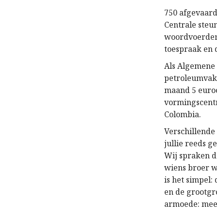
750 afgevaar
Centrale steun
woordvoerder 
toespraak en d
Als Algemene 
petroleumvakb
maand 5 euroc
vormingscentr
Colombia.
Verschillende
jullie reeds g
Wij spraken 
wiens broer w
is het simpel
en de grootgr
armoede: meer