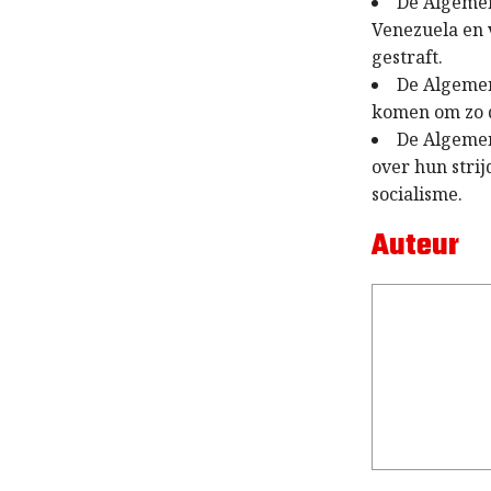
De Algemen
Venezuela en
gestraft.
De Algemen
komen om zo d
De Algemen
over hun stri
socialisme.
Auteur