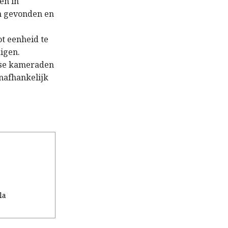
en in
n gevonden en
t eenheid te
igen.
anse kameraden
onafhankelijk
la