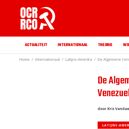
ACTUALITEIT
INTERNATIONAAL
THEORIE
WI
Home
Internationaal
Latijns-Amerika
De Algemene Cent
De Algem
Venezue
door Kris Vandae
LATIJNS-AME