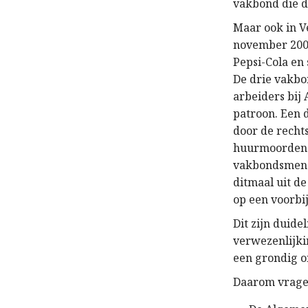
vakbond die d
Maar ook in Ve
november 2008
Pepsi-Cola en
De drie vakbo
arbeiders bij
patroon. Een 
door de rech
huurmoordenaa
vakbondsmense
ditmaal uit d
op een voorbi
Dit zijn duide
verwezenlijki
een grondig o
Daarom vragen