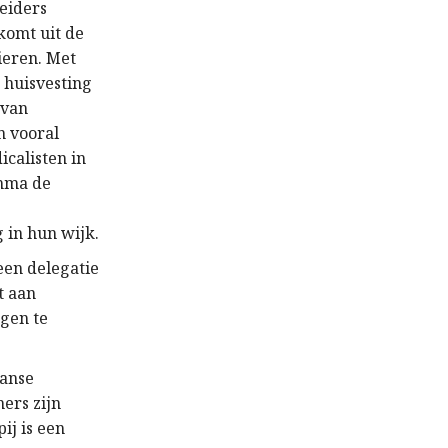
leiders
komt uit de
ieren. Met
 huisvesting
 van
n vooral
calisten in
amma de
in hun wijk.
en delegatie
t aan
ogen te
aanse
ers zijn
ij is een