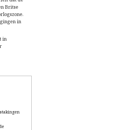
n Britse
orlogszone.
egingen in
 in
r
stakingen
de