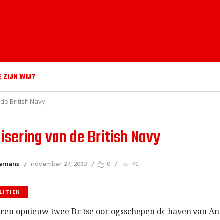
E ZIJN WIJ?
 de British Navy
isering van de British Navy
remans
november 27, 2003
0
49
LITIEK
aren opnieuw twee Britse oorlogsschepen de haven van A