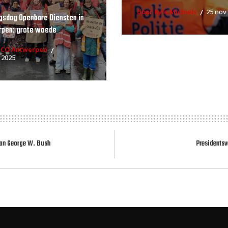
door Kyle Michiels
25 nov
gsdag Openbare Diensten in
rpen: grote woede
RCO Antwerpen
 2025
van George W. Bush
Presidentsv