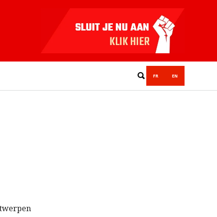
FR
EN
ntwerpen