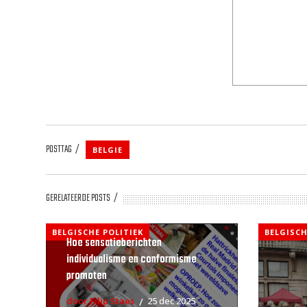
POSTTAG
BELGIE
GERELATEERDE POSTS
BELGISCHE POLITIEK
BELGISCH
Hoe sensatieberichten
individualisme en conformisme
promoten
door Filip Staes
25 dec 2025