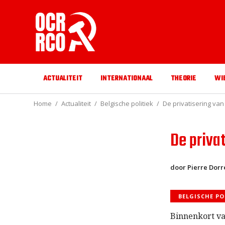
ACTUALITEIT
INTERNATIONAAL
THEORIE
WI
Home
Actualiteit
Belgische politiek
De privatisering van
De privat
door Pierre Dor
BELGISCHE PO
Binnenkort v