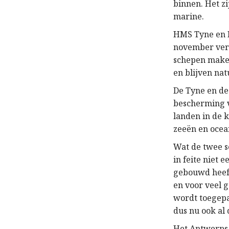
binnen. Het z
marine.
HMS Tyne en 
november verw
schepen maken 
en blijven nat
De Tyne en de
bescherming v
landen in de k
zeeën en ocea
Wat de twee s
in feite niet 
gebouwd heeft 
en voor veel g
wordt toegepa
dus nu ook al 
Het Antwerps 