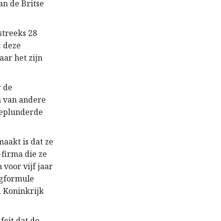
an de Britse
treeks 28
: deze
aar het zijn
r de
n van andere
ggeplunderde
aakt is dat ze
-firma die ze
voor vijf jaar
ngformule
d Koninkrijk
feit dat de