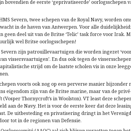
ijn bovendien de eerste ‘geprivatiseerde’ oorlogsschepen v
HMS Severn, twee schepen van de Royal Navy, worden oms
acht in de haven van Antwerpen. Voor alle duidelijkheid
geen deel uit van de Britse ‘Telic’ task force voor Irak. M
uurlijk wel Britse oorlogsschepen!
 Severn zijn patrouillevaartuigen die worden ingezet ‘voo
an vissersvaartuigen’. En dus ook tegen de vissersschepe
apitalistische strijd om de laatste scholen vis in onze lee
nen.
chepen voorts ook nog op een perverse manier bijzonder m
eens eigendom zijn van de Britse marine, maar van de privé
(Vosper Thornycroft’s in Woolston). VT least deze schepen 
eld aan de Navy. Het is voor de eerste keer dat deze leasi
st. De uitbesteding en privatisering dringt in het Verenig
door tot in de regionen van Defensie.
Oorlogscomité (AAOC) zal zich blijven verzetten tegen het 