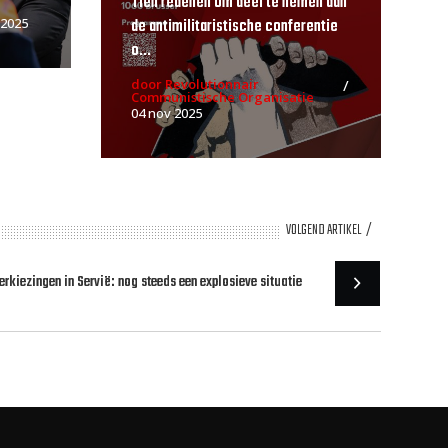
Tien redenen om deel te nemen aan
de antimilitaristische conferentie
 2025
o...
door Revolutionnair
Communistische Organisatie
04 nov 2025
VOLGEND ARTIKEL
erkiezingen in Servië: nog steeds een explosieve situatie